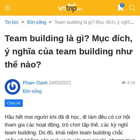
Skip
0
to
content
Tin tức
>
Đời sống
>
Team building là gì? Mục đích, ý nghĩa của team building như thế nào?
Team building là gì? Mục đích,
ý nghĩa của team building như
thế nào?
Phạm Oanh
24/03/2021
8.1K
Đời sống
Chia sẻ
Hầu hết mọi người khi đã đi học, đi làm đều có cơ hội
tham gia các hoạt động, trò chơi tập thể, các kỳ nghỉ
team building. Do đó, khái niệm team building chắc