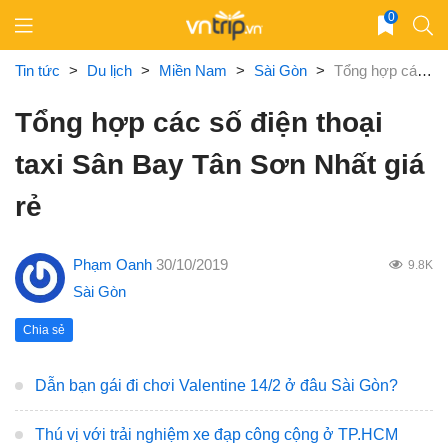
Skip
0
to
content
Tin tức
>
Du lịch
>
Miền Nam
>
Sài Gòn
>
Tổng hợp các số điện thoại taxi Sân Bay Tân Sơn Nhất giá rẻ
Tổng hợp các số điện thoại
taxi Sân Bay Tân Sơn Nhất giá
rẻ
Phạm Oanh
30/10/2019
9.8K
Sài Gòn
Chia sẻ
Dẫn bạn gái đi chơi Valentine 14/2 ở đâu Sài Gòn?
Thú vị với trải nghiệm xe đạp công cộng ở TP.HCM