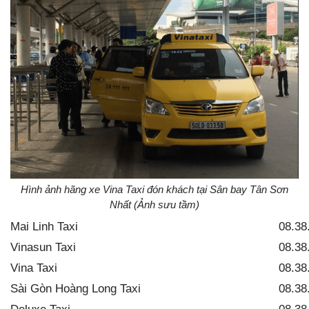
Hình ảnh hãng xe Vina Taxi đón khách tại Sân bay Tân Sơn
Nhất (Ảnh sưu tầm)
Mai Linh Taxi
08.38
Vinasun Taxi
08.38
Vina Taxi
08.38
Sài Gòn Hoàng Long Taxi
08.38