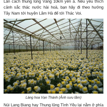
Lần cách thung lũng Vàng 10km yên ả. Nếu yêu thích
cảnh sắc thác nước hài hoà, bạn hãy đi theo hướng
Tây Nam tới huyện Lâm Hà để tới Thác Voi.
Làng hoa Vạn Thành (Ảnh sưu tầm)
Núi Lang Biang hay Thung lũng Tình Yêu lại nằm ở phía