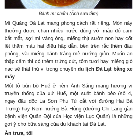
Bánh mì chấm (Ảnh sưu tầm)
Mì Quảng Đà Lạt mang phong cách rất riêng. Món này
thường được chan nhiều nước dùng với màu đỏ cam
bắt mắt, sợi mì vàng óng, miếng thịt sườn non hay cốt
lết thấm màu hạt điều hấp dẫn, bên trên rắc thêm đậu
phộng, vài miếng bánh tráng mè nướng giòn. Muốn ăn
thập cẩm thì có thêm trứng cút, tôm tươi hay miếng giò
nạc sẽ thật thú vị trong chuyến
du lịch Đà Lạt bằng xe
máy
.
Một tô bún bò Huế ở hẻm Ánh Sáng mang hương vị
truyền thống của xứ Huế, một suất bánh bèo (số 4,
ngay đầu dốc La Sơn Phu Tử cắt với đường Hai Bà
Trưng) hay Nem nướng Bà Hùng (đường Chi Lăng gần
bệnh viện Quân Đội của Học viện Lục Quân) là những
gợi ý cho bữa sáng của du khách tại Đà Lạt.
Ăn trưa, tối