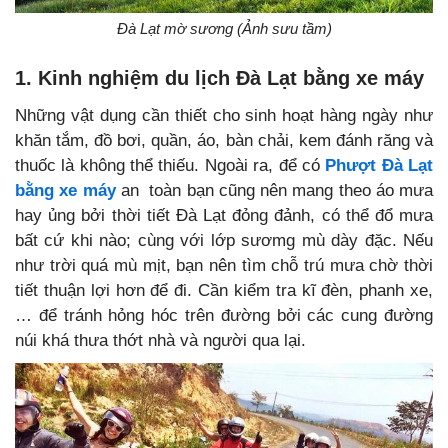
Đà Lạt mờ sương (Ảnh sưu tầm)
1. Kinh nghiệm du lịch Đà Lạt bằng xe máy
Những vật dụng cần thiết cho sinh hoạt hàng ngày như
khăn tắm, đồ bơi, quần, áo, bàn chải, kem đánh răng và
thuốc là không thể thiếu. Ngoài ra, để có
Phượt Đà Lạt
bằng xe máy
an toàn bạn cũng nên mang theo áo mưa
hay ủng bởi thời tiết Đà Lạt đỏng đảnh, có thể đổ mưa
bất cứ khi nào; cùng với lớp sươmg mù dày đặc. Nếu
như trời quá mù mịt, bạn nên tìm chỗ trú mưa chờ thời
tiết thuận lợi hơn để đi. Cần kiểm tra kĩ đèn, phanh xe,
… để tránh hỏng hóc trên đường bởi các cung đường
núi khá thưa thớt nhà và người qua lại.