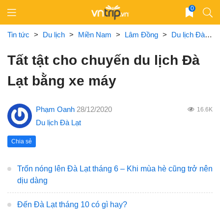
Skip
0
to
content
Tin tức
>
Du lịch
>
Miền Nam
>
Lâm Đồng
>
Du lịch Đà Lạt
Tất tật cho chuyến du lịch Đà
Lạt bằng xe máy
Phạm Oanh
28/12/2020
16.6K
Du lịch Đà Lạt
Chia sẻ
Trốn nóng lên Đà Lạt tháng 6 – Khi mùa hè cũng trở nên
dịu dàng
Đến Đà Lạt tháng 10 có gì hay?