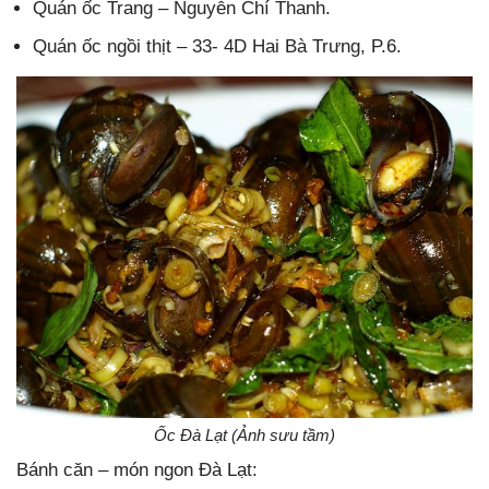
Quán ốc Trang – Nguyễn Chí Thanh.
Quán ốc ngồi thịt – 33- 4D Hai Bà Trưng, P.6.
Ốc Đà Lạt (Ảnh sưu tầm)
Bánh căn – món ngon Đà Lạt: