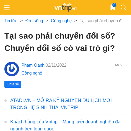
Skip
0
to
content
Tin tức
>
Đời sống
>
Công nghệ
>
Tại sao phải chuyển đổi số? Chuyển đổi số có vai trò gì?
Tại sao phải chuyển đổi số?
Chuyển đổi số có vai trò gì?
Phạm Oanh
02/11/2022
965
Công nghệ
Chia sẻ
ATADI.VN – MỞ RA KỶ NGUYÊN DU LỊCH MỚI
TRONG HỆ SINH THÁI VNTRIP
Khách hàng của Vntrip – Mạng lưới doanh nghiệp đa
ngành trên toàn quốc