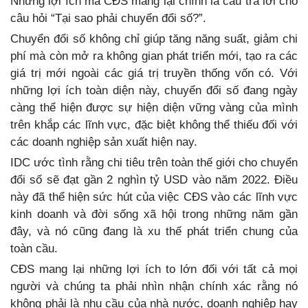
Những lợi ích mà CĐS mang lại chính là câu trả lời cho
câu hỏi “Tại sao phải chuyển đổi số?”.
Chuyển đổi số không chỉ giúp tăng năng suất, giảm chi
phí mà còn mở ra không gian phát triển mới, tạo ra các
giá trị mới ngoài các giá trị truyền thống vốn có. Với
những lợi ích toàn diện này, chuyển đổi số đang ngày
càng thể hiện được sự hiện diện vững vàng của mình
trên khắp các lĩnh vực, đặc biệt không thể thiếu đối với
các doanh nghiệp sản xuất hiện nay.
IDC ước tình rằng chi tiêu trên toàn thế giới cho chuyển
đổi số sẽ đạt gần 2 nghìn tỷ USD vào năm 2022. Điều
này đã thể hiện sức hút của việc CĐS vào các lĩnh vực
kinh doanh và đời sống xã hội trong những năm gần
đây, và nó cũng đang là xu thế phát triển chung của
toàn cầu.
CĐS mang lại những lợi ích to lớn đối với tất cả mọi
người và chúng ta phải nhìn nhận chính xác rằng nó
không phải là nhu cầu của nhà nước, doanh nghiệp hay