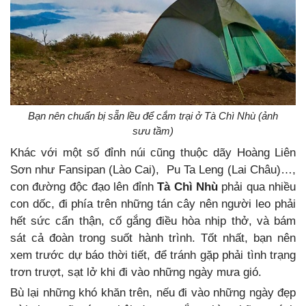
Bạn nên chuẩn bị sẵn lều để cắm trại ở Tà Chì Nhù (ảnh
sưu tầm)
Khác với một số đỉnh núi cũng thuộc dãy Hoàng Liên
Sơn như Fansipan (Lào Cai), Pu Ta Leng (Lai Châu)…,
con đường độc đạo lên đỉnh
Tà Chì Nhù
phải qua nhiều
con dốc, đi phía trên những tán cây nên người leo phải
hết sức cẩn thận, cố gắng điều hòa nhịp thở, và bám
sát cả đoàn trong suốt hành trình. Tốt nhất, bạn nên
xem trước dự báo thời tiết, để tránh gặp phải tình trạng
trơn trượt, sạt lở khi đi vào những ngày mưa gió.
Bù lại những khó khăn trên, nếu đi vào những ngày đẹp