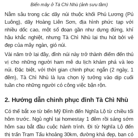
Biển mây ở Tà Chì Nhù (ảnh sưu tầm)
Nằm sâu trong các dãy núi thuộc khối Phú Lương (Pú
Luông), dãy Hoàng Liên Sơn, địa hình phức tạp với
nhiều dốc cao, một số đoạn gần như dựng đứng, khí
hậu khắc nghiệt, nhưng Tà Chì Nhù lại thu hút bởi vẻ
đẹp của mây ngàn, gió núi.
Vài năm trở lại đây, đỉnh núi này trở thành điểm đến thú
vị cho những người ham mê du lịch khám phá và leo
núi. Đặc biệt, với thời gian chinh phục ngắn (2 ngày, 1
đêm), Tà Chì Nhù là lựa chọn lý tưởng vào dịp cuối
tuần cho những người có công việc bận rộn.
2. Hướng dẫn chinh phục đỉnh Tà Chì Nhù
Có thể bắt xe từ bến Mỹ Đình đến Nghĩa Lộ từ chiều tối
hôm trước. Ngủ nghỉ tại homestay 1 đêm rồi sáng sớm
hôm sau bắt đầu cuộc hành trình. Đi từ Nghĩa Lộ đến
thị trấn Trạm Tấu khoảng 30km, đường khá đẹp, bạn có