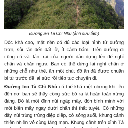
Đường lên Tà Chì Nhù (ảnh sưu tầm)
Dốc khá cao, mặt nền có đủ các loại hình từ đường
trơn, sỏi rắn đến đất lở, ít cành bám. Trên đường đi
cũng có vài lán trại của người dân dựng lên để nghỉ
chân và chăn ngựa. Bạn có thể dừng lại nghỉ chân ở
những chỗ như thế, ăn một chút đồ ăn đã được chuẩn
bị từ trước để lại sức rồi tiếp tục chuyến đi.
Đường leo Tà Chì Nhù
có thể khá mệt nhưng khi lên
đến nơi bạn sẽ thấy công sức bỏ ra là hoàn toàn xứng
đáng. Đó là một đỉnh núi ngập mây, đón bình minh với
một biển mây ngay dưới chân thì thật tuyệt. Có những
dãy núi trùng trùng điệp điệp, có sông suối, khung cảnh
thiên nhiên vô cùng lãng mạn. Khung cảnh trên đỉnh Tà