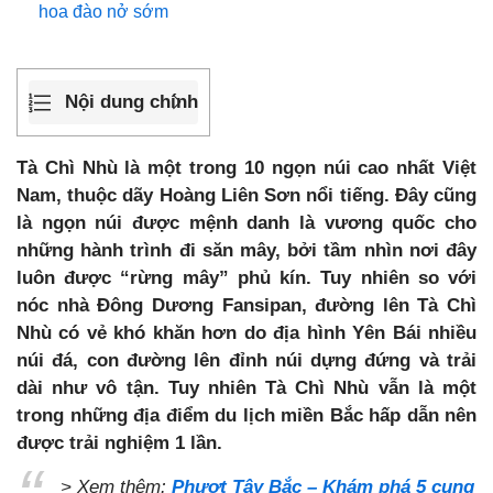
hoa đào nở sớm
Nội dung chính
Tà Chì Nhù là một trong 10 ngọn núi cao nhất Việt
Nam, thuộc dãy Hoàng Liên Sơn nổi tiếng. Đây cũng
là ngọn núi được mệnh danh là vương quốc cho
những hành trình đi săn mây, bởi tầm nhìn nơi đây
luôn được “rừng mây” phủ kín. Tuy nhiên so với
nóc nhà Đông Dương Fansipan, đường lên Tà Chì
Nhù có vẻ khó khăn hơn do địa hình Yên Bái nhiều
núi đá, con đường lên đỉnh núi dựng đứng và trải
dài như vô tận. Tuy nhiên Tà Chì Nhù vẫn là một
trong những địa điểm du lịch miền Bắc hấp dẫn nên
được trải nghiệm 1 lần.
> Xem thêm:
Phượt Tây Bắc – Khám phá 5 cung