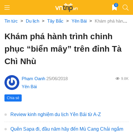
Skip
0
to
content
Tin tức
>
Du lịch
>
Tây Bắc
>
Yên Bái
>
Khám phá hành trình chinh phục “biển mây” trên đỉnh Tà Chì Nhù
Khám phá hành trình chinh
phục “biển mây” trên đỉnh Tà
Chì Nhù
Phạm Oanh
25/06/2018
9.8K
Yên Bái
Chia sẻ
Review kinh nghiệm du lịch Yên Bái từ A-Z
Quên Sapa đi, đầu năm hãy đến Mù Cang Chải ngắm