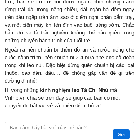
trời, bạn sẽ có cơ hội được ngắm nhìn những cánh
rừng trải dài trong nắng chiều, dải ngân hà đêm ngay
trên đầu ngập tràn ánh sao ở điểm nghỉ chân cắm trại,
và một biển mây khi lên đỉnh vào buổi sáng sớm. Chắc
hẳn, đó sẽ là trải nghiệm không thể nào quên trong
những chuyến hành trình của tuổi trẻ.
Ngoài ra nên chuẩn bị thêm đồ ăn và nước uống cho
cuộc hành trình, nên chuẩn bị 3-4 bữa nhẹ cho cả đoàn
trong khi leo núi. Đặc biệt đừng quên chuẩn bị các loại
thuốc, cao dán, dầu,… đề phòng gặp vấn đề gì trên
đường đi nhé!
Hi vọng những
kinh nghiệm leo Tà Chì Nhù
mà
Vntrip.vn chia sẻ trên đây sẽ giúp các bạn có một
chuyến đi thật vui vẻ và nhiều điều thú vị!
Gửi