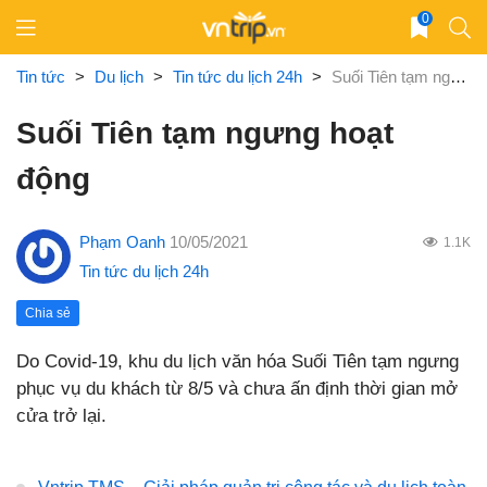
Skip
0
to
content
Tin tức
>
Du lịch
>
Tin tức du lịch 24h
>
Suối Tiên tạm ngưng hoạt động
Suối Tiên tạm ngưng hoạt
động
Phạm Oanh
10/05/2021
1.1K
Tin tức du lịch 24h
Chia sẻ
Do Covid-19, khu du lịch văn hóa Suối Tiên tạm ngưng
phục vụ du khách từ 8/5 và chưa ấn định thời gian mở
cửa trở lại.