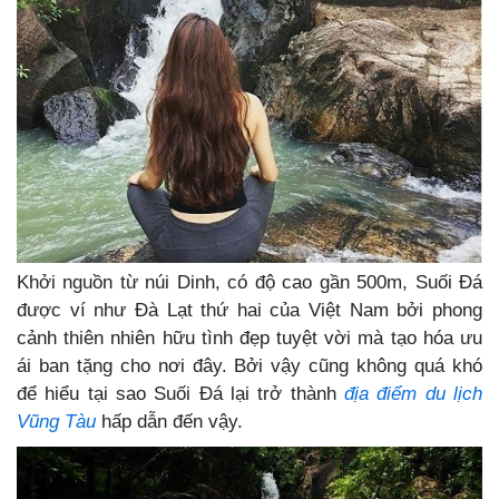
Khởi nguồn từ núi Dinh, có độ cao gần 500m, Suối Đá
được ví như Đà Lạt thứ hai của Việt Nam bởi phong
cảnh thiên nhiên hữu tình đẹp tuyệt vời mà tạo hóa ưu
ái ban tặng cho nơi đây. Bởi vậy cũng không quá khó
để hiểu tại sao Suối Đá lại trở thành
địa điểm du lịch
Vũng Tàu
hấp dẫn đến vậy.