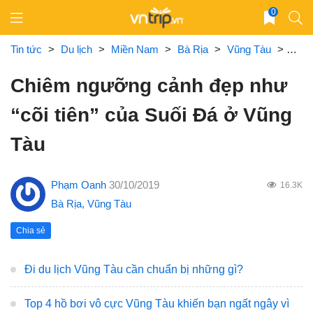
Skip
0
to
content
Tin tức
>
Du lịch
>
Miền Nam
>
Bà Rịa
>
Vũng Tàu
>
Chiê
Chiêm ngưỡng cảnh đẹp như
“cõi tiên” của Suối Đá ở Vũng
Tàu
Phạm Oanh
30/10/2019
16.3K
Bà Rịa
,
Vũng Tàu
Chia sẻ
Đi du lịch Vũng Tàu cần chuẩn bị những gì?
Top 4 hồ bơi vô cực Vũng Tàu khiến bạn ngất ngây vì