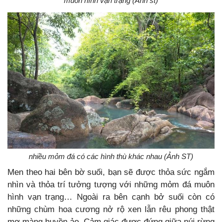
muôn hình vạn trạng (Ảnh st)
nhiều mỏm đá có các hình thù khác nhau (Ảnh ST)
Men theo hai bên bờ suối, bạn sẽ được thỏa sức ngắm
nhìn và thỏa trí tưởng tượng với những mỏm đá muôn
hình vạn trạng… Ngoài ra bên cạnh bở suối còn có
những chùm hoa cương nở rộ xen lẫn rêu phong thật
mơ màng huyền ảo. Cảm giác được đứng giữa núi rừng