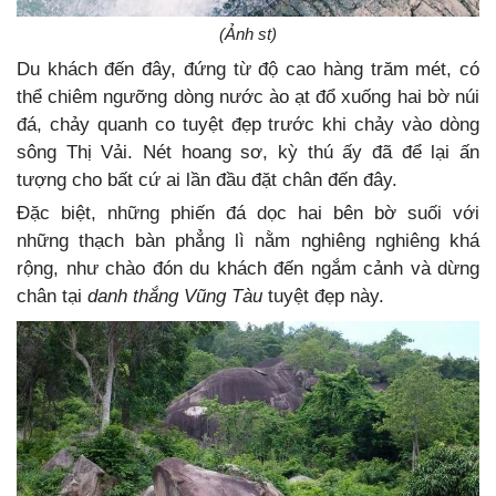
(Ảnh st)
Du khách đến đây, đứng từ độ cao hàng trăm mét, có
thể chiêm ngưỡng dòng nước ào ạt đổ xuống hai bờ núi
đá, chảy quanh co tuyệt đẹp trước khi chảy vào dòng
sông Thị Vải. Nét hoang sơ, kỳ thú ấy đã để lại ấn
tượng cho bất cứ ai lần đầu đặt chân đến đây.
Đặc biệt, những phiến đá dọc hai bên bờ suối với
những thạch bàn phẳng lì nằm nghiêng nghiêng khá
rộng, như chào đón du khách đến ngắm cảnh và dừng
chân tại
danh thắng Vũng Tàu
tuyệt đẹp này.