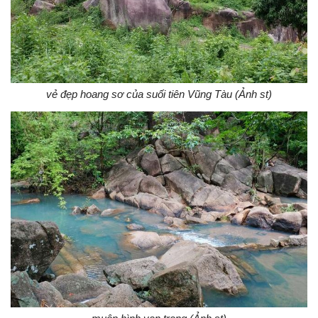
vẻ đẹp hoang sơ của suối tiên Vũng Tàu (Ảnh st)