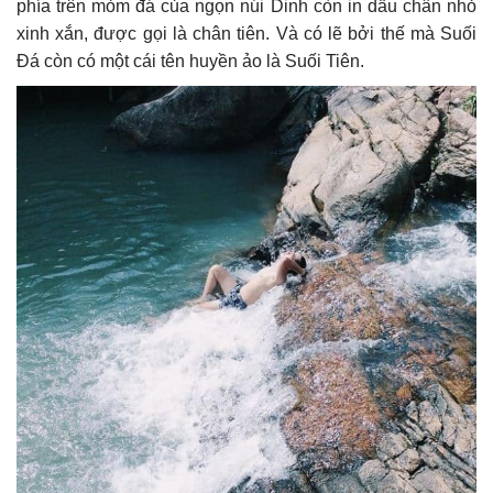
phía trên mỏm đá của ngọn núi Dinh còn in dấu chân nhỏ
xinh xắn, được gọi là chân tiên. Và có lẽ bởi thế mà Suối
Đá còn có một cái tên huyền ảo là Suối Tiên.