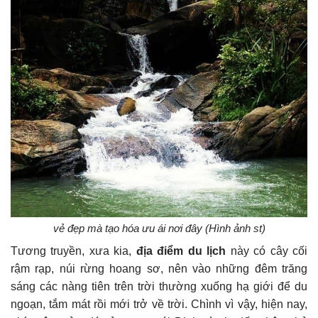
vẻ đẹp mà tạo hóa ưu ái nơi đây (Hình ảnh st)
Tương truyền, xưa kia,
địa điểm du lịch
này có cây cối
rậm rạp, núi rừng hoang sơ, nên vào những đêm trăng
sáng các nàng tiên trên trời thường xuống hạ giới để du
ngoạn, tắm mát rồi mới trở về trời. Chình vì vậy, hiện nay,