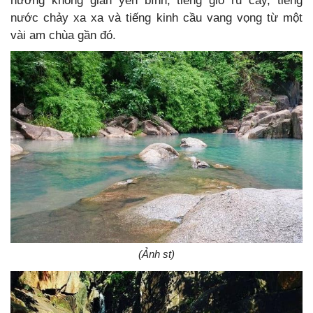
hưởng không gian yên bình, tiếng gió ru cây, tiếng
nước chảy xa xa và tiếng kinh cầu vang vọng từ một
vài am chùa gần đó.
(Ảnh st)