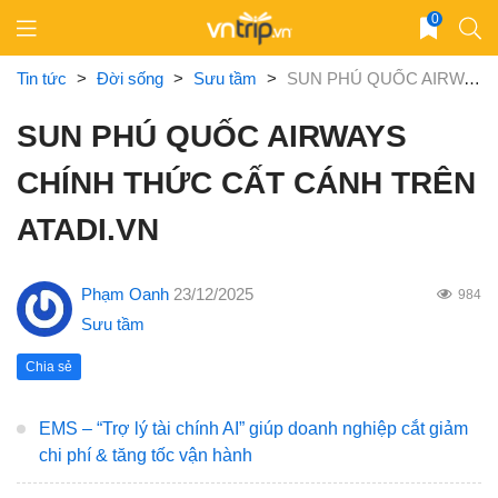
Skip
0
to
content
Tin tức
>
Đời sống
>
Sưu tầm
>
SUN PHÚ QUỐC AIRWAYS CHÍNH THỨC CẤT CÁNH TRÊN ATADI.VN
SUN PHÚ QUỐC AIRWAYS
CHÍNH THỨC CẤT CÁNH TRÊN
ATADI.VN
Phạm Oanh
23/12/2025
984
Sưu tầm
Chia sẻ
EMS – “Trợ lý tài chính AI” giúp doanh nghiệp cắt giảm
chi phí & tăng tốc vận hành