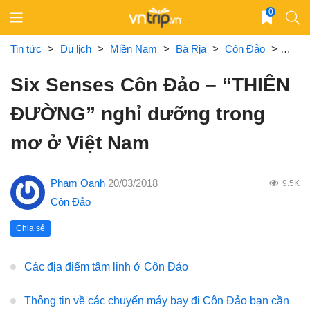
Skip
0
to
content
Tin tức
>
Du lịch
>
Miền Nam
>
Bà Rịa
>
Côn Đảo
>
Six S
Six Senses Côn Đảo – “THIÊN
ĐƯỜNG” nghỉ dưỡng trong
mơ ở Việt Nam
Phạm Oanh
20/03/2018
9.5K
Côn Đảo
Chia sẻ
Các địa điểm tâm linh ở Côn Đảo
Thông tin về các chuyến máy bay đi Côn Đảo bạn cần