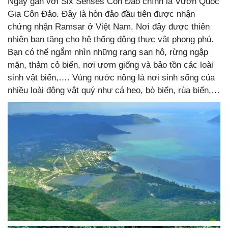
Ngay gần với Six Senses Côn Đảo chính là Vườn Quốc
Gia Côn Đảo. Đây là hòn đảo đầu tiên được nhận
chứng nhận Ramsar ở Việt Nam. Nơi đây được thiên
nhiên ban tặng cho hệ thống động thực vật phong phú.
Bạn có thể ngắm nhìn những rạng san hô, rừng ngập
mặn, thảm cỏ biển, nơi ươm giống và bảo tồn các loài
sinh vật biển,…. Vùng nước nông là nơi sinh sống của
nhiều loài động vật quý như cá heo, bò biển, rùa biển,…