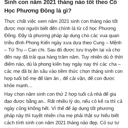
Sinh con năm 2021 tháng nào tốt theo Cổ
Học Phương Đông là gì?
Thực chất việc xem năm 2021 sinh con tháng nào tốt
được mọi người biết đến chính là từ cổ học Phương
Đông. Đây là phương pháp áp dụng cho các vua quan
triều đình Phong Kiến ngày xưa dựa theo Cung – Mệnh
– Tứ Trụ – Can chi. Sau đó được lưu truyền lại và cho
đến nay đã trải qua hàng trăm năm. Tuy nhiên dù ở thời
điểm nào, dù là phong kiến hay ngày nay thì các cha –
các mẹ đã bị ăn sâu vào tiềm thức chọn tháng sinh con
hợp tuổi bố mẹ để làm ăn , để cải vận, để con được
khỏe mạnh…
Hay chọn năm sinh con thứ 2 hợp tuổi cả nhà để gia
đạo được bằng an.. Rất nhiều lý do, nếu có kể ra thì cả
ngày cũng không hết. Vì thế để áp dụng tốt phương
pháp này thì tuyệt nhiên cha mẹ phải thật sự hiểu biết
cách tính sinh con năm 2021 tháng nào đẹp. Có sự tư