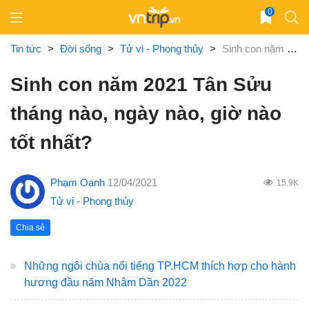
Skip
0
to
content
Tin tức
>
Đời sống
>
Tử vi - Phong thủy
>
Sinh con năm 2021 Tân Sửu tháng nào, ngày nào, giờ nào tốt nhất?
Sinh con năm 2021 Tân Sửu
tháng nào, ngày nào, giờ nào
tốt nhất?
Phạm Oanh
12/04/2021
15.9K
Tử vi - Phong thủy
Chia sẻ
Những ngôi chùa nổi tiếng TP.HCM thích hợp cho hành
hương đầu năm Nhâm Dần 2022