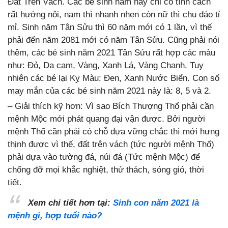
Đất Trên Vách. Các bé sinh năm này chỉ có tính cách
rất hướng nội, nam thì nhanh nhẹn còn nữ thì chu đáo tỉ
mỉ. Sinh năm Tân Sửu thì 60 năm mới có 1 lần, vì thế
phải đến năm 2081 mới có năm Tân Sửu. Cũng phải nói
thêm, các bé sinh năm 2021 Tân Sửu rất hợp các màu
như: Đỏ, Da cam, Vàng, Xanh Lá, Vàng Chanh. Tuy
nhiên các bé lại Kỵ Màu: Đen, Xanh Nước Biển. Con số
may mắn của các bé sinh năm 2021 này là: 8, 5 và 2.
– Giải thích kỹ hơn: Vì sao Bích Thượng Thổ phải cần
mệnh Mộc mới phát quang đại vận được. Bởi người
mệnh Thổ cần phải có chỗ dựa vững chắc thì mới hưng
thịnh được vì thế, đất trên vách (tức người mệnh Thổ)
phải dựa vào tường đá, núi đá (Tức mệnh Mộc) để
chống đỡ mọi khắc nghiệt, thử thách, sóng gió, thời
tiết.
Xem chi tiết hơn tại:
Sinh con năm 2021 là
mệnh gì, hợp tuổi nào?