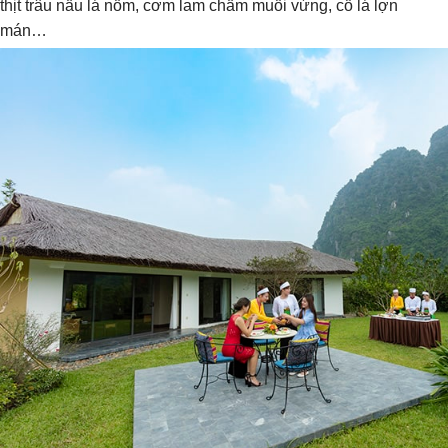
thịt trâu nấu lá nồm, cơm lam chấm muối vừng, cỗ lá lợn
mán…