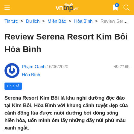
Skip
0
to
content
Tin tức
>
Du lịch
>
Miền Bắc
>
Hòa Bình
>
Review Serena Resort Kim Bôi Hòa Bình
Review Serena Resort Kim Bôi
Hòa Bình
Phạm Oanh
16/06/2020
77.9K
Hòa Bình
Chia sẻ
Serena Resort Kim Bôi là khu nghỉ dưỡng độc đáo
tại Kim Bôi, Hòa Bình với khung cảnh tuyệt đẹp của
cánh đồng lúa được nuôi dưỡng bởi dòng sông
hiền hòa, uốn mình ôm lấy những dãy núi phủ màu
xanh ngắt.