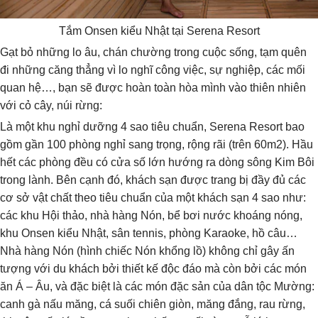
Tắm Onsen kiểu Nhật tại Serena Resort
Gạt bỏ những lo âu, chán chường trong cuộc sống, tạm quên
đi những căng thẳng vì lo nghĩ công việc, sự nghiệp, các mối
quan hệ…, bạn sẽ được hoàn toàn hòa mình vào thiên nhiên
với cỏ cây, núi rừng:
Là một khu nghỉ dưỡng 4 sao tiêu chuẩn, Serena Resort bao
gồm gần 100 phòng nghỉ sang trọng, rộng rãi (trên 60m2). Hầu
hết các phòng đều có cửa số lớn hướng ra dòng sông Kim Bôi
trong lành. Bên cạnh đó, khách sạn được trang bị đầy đủ các
cơ sở vật chất theo tiêu chuẩn của một khách sạn 4 sao như:
các khu Hội thảo, nhà hàng Nón, bể bơi nước khoáng nóng,
khu Onsen kiểu Nhật, sân tennis, phòng Karaoke, hồ câu…
Nhà hàng Nón (hình chiếc Nón khổng lồ) không chỉ gây ấn
tượng với du khách bởi thiết kế độc đáo mà còn bởi các món
ăn Á – Âu, và đặc biệt là các món đặc sản của dân tộc Mường:
canh gà nấu măng, cá suối chiên giòn, măng đắng, rau rừng,