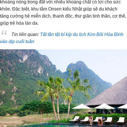
khoáng nóng trong đất với nhiều khoáng chất có lợi cho sức
khỏe. Đặc biệt, khu tắm Onsen kiểu Nhật giúp sẽ du khách
tăng cường hệ miễn dịch, thanh độc, thư giãn tinh thần, cơ thể,
giúp trẻ hóa làn da.
Tin liên quan:
Tất tần tật bí kíp du lịch Kim Bôi Hòa Bình
vào dịp cuối tuần