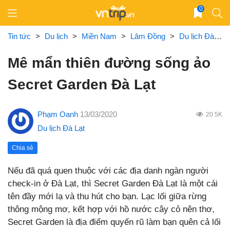
Skip
0
to
content
Tin tức
>
Du lịch
>
Miền Nam
>
Lâm Đồng
>
Du lịch Đà Lạt
Mê mẩn thiên đường sống ảo
Secret Garden Đà Lạt
Phạm Oanh
13/03/2020
20.5K
Du lịch Đà Lạt
Chia sẻ
Nếu đã quá quen thuộc với các địa danh ngàn người
check-in ở Đà Lạt, thì Secret Garden Đà Lạt là một cái
tên đầy mới lạ và thu hút cho bạn. Lạc lối giữa rừng
thông mộng mơ, kết hợp với hồ nước cây cỏ nên thơ,
Secret Garden là địa điểm quyến rũ làm bạn quên cả lối