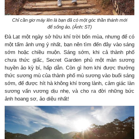
Chỉ cần giơ máy lên là bạn đã có một góc thần thánh mới
để sống ảo. (Ảnh: ST)
Đà Lạt một ngày sở hữu khí trời bốn mùa, nhưng để có
một tấm ảnh ưng ý nhất, bạn nên tìm đến đây vào sáng
sớm hoặc chiều muộn. Sáng sớm, khi cả thành phố
chưa thức giấc, Secret Garden phủ một màn sương
huyền ảo kỳ bí, hấp dẫn. Còn gì hơn khi được thưởng
thức sương mù của thành phố mù sương vào buổi sáng
sớm, để được hít hà không khí trong lành, cảm giác làn
sương vấn vương dịu nhẹ, và cho ra đời những bức
ảnh hoang sơ, ảo diệu nhất!