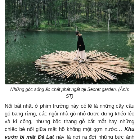
Những góc sống ảo chất phát ngất tại Secret garden. (Ảnh:
ST)
Nổi bật nhất ở phim trường này có lẽ là những cây cầu
gỗ băng rừng, các ngôi nhà gỗ nhỏ được dựng khéo léo
và kì công, nhưng bậc thang gỗ bắt mắt hay những
chiếc bè nổi giữa mặt hồ không một gợn nước…
Khu
vườn bí mật Đà Lạt
này là nơi ra đời những bức ảnh