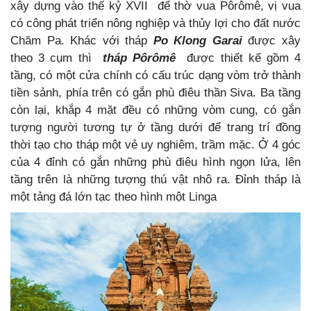
xây dựng vào thế kỷ XVII để thờ vua Pôrômê, vị vua
có công phát triển nông nghiệp và thủy lợi cho đất nước
Chăm Pa. Khác với tháp
Po Klong Garai
được xây
theo 3 cụm thì
tháp Pôrômê
được thiết kế gồm 4
tầng, có một cửa chính có cấu trúc dạng vòm trở thành
tiền sảnh, phía trên có gắn phù điêu thần Siva. Ba tầng
còn lại, khắp 4 mặt đều có những vòm cung, có gắn
tượng người tương tự ở tầng dưới để trang trí đồng
thời tạo cho tháp một vẻ uy nghiêm, trầm mặc. Ở 4 góc
của 4 đỉnh có gắn những phù điêu hình ngọn lửa, lên
tầng trên là những tượng thú vật nhô ra. Đỉnh tháp là
một tảng đá lớn tạc theo hình một Linga