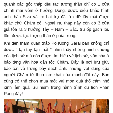
quanh các góc tháp đều tạc tượng thần chỉ có 1 cửa
chính mái vòm ở hướng Đông, được điêu khắc hình
ảnh thần Siva và có hai trụ đá lớn đỡ lấy mái được
khắc chữ Chăm cổ. Ngoài ra, tháp này còn có 3 cửa
giả tỏa ra 3 hướng Tây – Nam – Bắc, trụ ốp gạch lồi,
lõm được tạc tượng thần ở phía trong.
Khi đến tham quan tháp Po Klong Garai bạn không chỉ
được ” tận tay tận mắt ” nhìn thấy những minh chứng
của lịch sử mà còn được tìm hiểu về lịch sử, văn hóa ở
bảo tàng văn hóa dân tộc Chăm. Đây là nơi lưu giữ,
bảo tồn và trưng bày sách ảnh, những vật dụng của
người Chăm từ thuở sơ khai của mảnh đất này. Bạn
cũng có thể chọn mua một vài món quà thổ cẩm nhỏ
xinh làm quà lưu niệm trong hành trình du lịch Phan
Rang đấy!