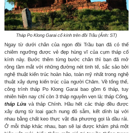
Tháp Po Klong Garai cổ kính trên đồi Trầu (Ảnh: ST)
Ngay từ dưới chân của ngon đồi Trầu bạn đã có thể
chiêm ngưỡng được vẻ đẹp hùng vĩ của cụm tháp cổ
kính này. Bước thêm từng bước chân thì bạn đã mở
rộng tầm mắt với những đường nét tinh tế, sắc sảo bởi
nghệ thuật kiến trúc hoàn hảo, toàn mỹ nhất trong nghệ
thuật xây dựng kiến trúc của người Chăm. Về tổng thể,
công trình tháp Po Klong Garai bao gồm 6 tháp, tuy
nhiên hiện nay chỉ còn 3 tháp nguyên vẹn là: tháp Cổng
,
tháp Lửa
và tháp Chính. Hầu hết các tháp đều được
xây dựng từ loại gạch nung đỏ sẫm, kết dính lại với
nhau bằng chất keo thực vật địa phương gọi là dầu rái.
Ở mỗi tháp khác nhau, bạn sẽ lại được khám phá một