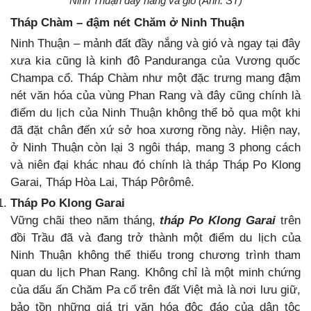
Ninh Thuận đầy nắng và gió (Ảnh: ST)
Tháp Chàm – đậm nét Chăm ở Ninh Thuận
Ninh Thuận – mảnh đất đầy nắng và gió và ngay tại đây
xưa kia cũng là kinh đô Panduranga của Vương quốc
Champa cổ. Tháp Chàm như một đặc trưng mang đậm
nét văn hóa của vùng Phan Rang và đây cũng chính là
điểm du lịch của Ninh Thuận không thể bỏ qua một khi
đã đặt chân đến xứ sở hoa xương rồng này. Hiện nay,
ở Ninh Thuận còn lại 3 ngôi tháp, mang 3 phong cách
và niên đại khác nhau đó chính là tháp Tháp Po Klong
Garai, Tháp Hòa Lai, Tháp Pôrômê.
Tháp Po Klong Garai
Vững chãi theo năm tháng,
tháp Po Klong Garai
trên
đồi Trầu đã và đang trở thành một điểm du lịch của
Ninh Thuận không thể thiếu trong chương trình tham
quan du lịch Phan Rang. Không chỉ là một minh chứng
của dấu ấn Chăm Pa cổ trên đất Việt mà là nơi lưu giữ,
bảo tồn những giá trị văn hóa độc đáo của dân tộc