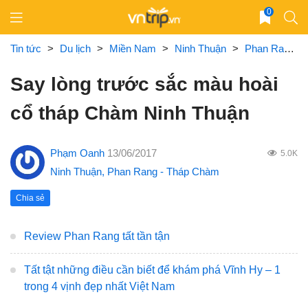
Skip
0
to
content
Tin tức
>
Du lịch
>
Miền Nam
>
Ninh Thuận
>
Phan Rang - Tháp Chàm
Say lòng trước sắc màu hoài
cổ tháp Chàm Ninh Thuận
Phạm Oanh
13/06/2017
5.0K
Ninh Thuận
,
Phan Rang - Tháp Chàm
Chia sẻ
Review Phan Rang tất tần tận
Tất tật những điều cần biết để khám phá Vĩnh Hy – 1
trong 4 vịnh đẹp nhất Việt Nam