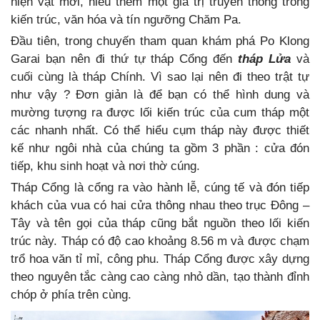
hiện vật mới, hiểu thêm một giá trị truyền thống trong
kiến trúc, văn hóa và tín ngưỡng Chăm Pa.
Đầu tiên, trong chuyến tham quan khám phá Po Klong
Garai bạn nên đi thứ tự tháp Cổng đến
tháp Lửa
và
cuối cùng là tháp Chính. Vì sao lại nên đi theo trật tự
như vậy ? Đơn giản là để bạn có thể hình dung và
mường tượng ra được lối kiến trúc của cum tháp một
các nhanh nhất. Có thể hiểu cụm tháp này được thiết
kế như ngôi nhà của chúng ta gồm 3 phần : cửa đón
tiếp, khu sinh hoạt và nơi thờ cúng.
Tháp Cổng là cổng ra vào hành lễ, cúng tế và đón tiếp
khách của vua có hai cửa thông nhau theo trục Đông –
Tây và tên gọi của tháp cũng bắt nguồn theo lối kiến
trúc này. Tháp có độ cao khoảng 8.56 m và được chạm
trổ hoa văn tỉ mỉ, công phu. Tháp Cổng được xây dựng
theo nguyên tắc càng cao càng nhỏ dần, tạo thành đỉnh
chóp ở phía trên cùng.