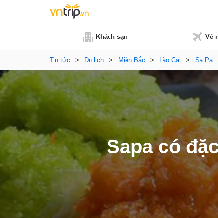
Khách sạn
Vé 
Tin tức
>
Du lịch
>
Miền Bắc
>
Lào Cai
>
Sa Pa
Sapa có đặc