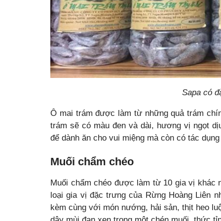
Sapa có đ
Ô mai trám được làm từ những quả trám chín,
trám sẽ có màu đen và dài, hương vị ngọt d
để dành ăn cho vui miệng mà còn có tác dụng 
Muối chẩm chéo
Muối chẩm chéo được làm từ 10 gia vị khác 
loại gia vị đặc trưng của Rừng Hoàng Liên 
kèm cùng với món nướng, hải sản, thịt heo luộc
dậy mùi đan xen trong một chén muối, thức tỉ