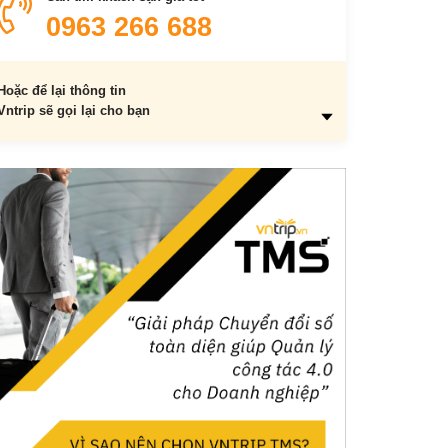
Tương ớt Mường Khương
0963 266 688
Rau cải mèo
Rượu táo mèo hoặc rượu Sán Lùng
2. Mua đặc sản Sapa làm quà ở đâu?
Hoặc để lại thông tin
Vntrip sẽ gọi lại cho bạn