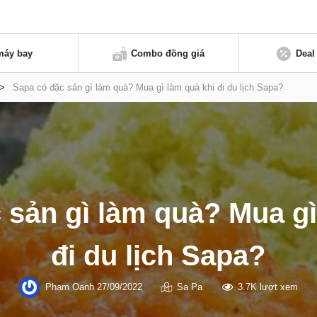
máy bay
Combo đồng giá
Deal
>
Sapa có đặc sản gì làm quà? Mua gì làm quà khi đi du lịch Sapa?
 sản gì làm quà? Mua gì
đi du lịch Sapa?
Phạm Oanh
27/09/2022
Sa Pa
3.7K lượt xem