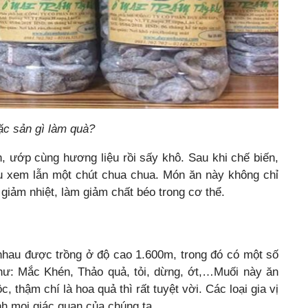
ặc sản gì làm quà?
 ướp cùng hương liệu rồi sấy khô. Sau khi chế biến,
ịu xem lẫn một chút chua chua. Món ăn này không chỉ
giảm nhiệt, làm giảm chất béo trong cơ thể.
nhau được trồng ở độ cao 1.600m, trong đó có một số
như: Mắc Khén, Thảo quả, tỏi, dừng, ớt,…Muối này ăn
, thậm chí là hoa quả thì rất tuyệt vời. Các loại gia vị
nh mọi giác quan của chúng ta.