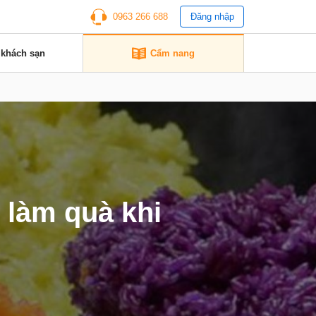
0963 266 688
Đăng nhập
 khách sạn
Cẩm nang
 làm quà khi