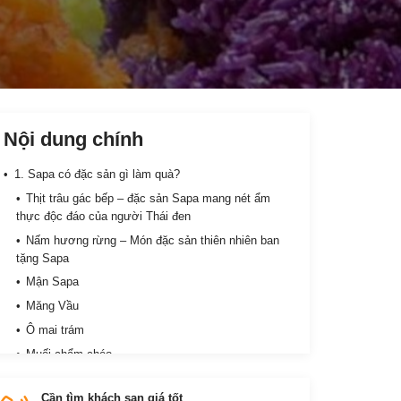
Nội dung chính
1. Sapa có đặc sản gì làm quà?
Thịt trâu gác bếp – đặc sản Sapa mang nét ẩm
thực độc đáo của người Thái đen
Nấm hương rừng – Món đặc sản thiên nhiên ban
tặng Sapa
Mận Sapa
Măng Vầu
Ô mai trám
Muối chẩm chéo
Mầm đá
Cần tìm khách sạn giá tốt