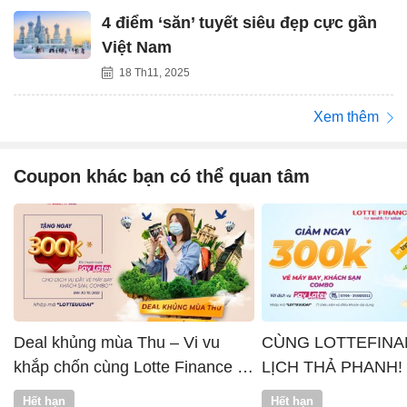
4 điểm ‘săn’ tuyết siêu đẹp cực gần
Việt Nam
18 Th11, 2025
Xem thêm
Coupon khác bạn có thể quan tâm
Deal khủng mùa Thu – Vi vu
CÙNG LOTTEFINA
khắp chốn cùng Lotte Finance x
LỊCH THẢ PHANH!
Vntrip
Hết hạn
Hết hạn