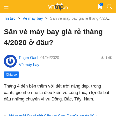
Skip
0
to
content
Tin tức
>
Vé máy bay
>
Săn vé máy bay giá rẻ tháng 4/2020 ở đâu?
Săn vé máy bay giá rẻ tháng
4/2020 ở đâu?
Phạm Oanh
01/04/2020
1.6K
Vé máy bay
Chia sẻ
Tháng 4 đến bên thềm với tiết trời nắng đẹp, trong
xanh, gió nhè nhẹ là điều kiện vô cùng thuận lợi để bắt
đầu những chuyến vi vu Đông, Bắc, Tây, Nam.