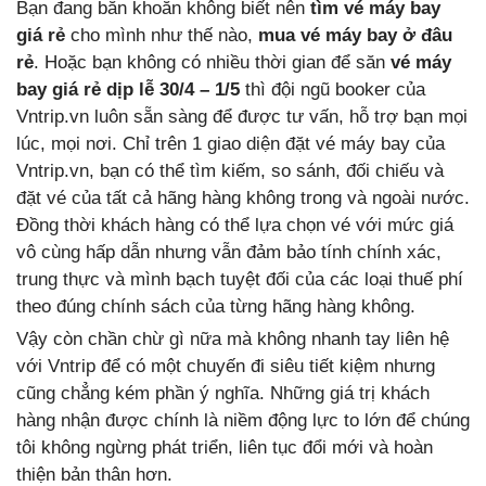
Bạn đang băn khoăn không biết nên
tìm vé máy bay
giá rẻ
cho mình như thế nào,
mua vé máy bay ở đâu
rẻ
. Hoặc bạn không có nhiều thời gian để săn
vé máy
bay giá rẻ dịp lễ 30/4 – 1/5
thì đội ngũ booker của
Vntrip.vn luôn sẵn sàng để được tư vấn, hỗ trợ bạn mọi
lúc, mọi nơi. Chỉ trên 1 giao diện đặt vé máy bay của
Vntrip.vn, bạn có thể tìm kiếm, so sánh, đối chiếu và
đặt vé của tất cả hãng hàng không trong và ngoài nước.
Đồng thời khách hàng có thể lựa chọn vé với mức giá
vô cùng hấp dẫn nhưng vẫn đảm bảo tính chính xác,
trung thực và mình bạch tuyệt đối của các loại thuế phí
theo đúng chính sách của từng hãng hàng không.
Vậy còn chần chừ gì nữa mà không nhanh tay liên hệ
với Vntrip để có một chuyến đi siêu tiết kiệm nhưng
cũng chẳng kém phần ý nghĩa. Những giá trị khách
hàng nhận được chính là niềm động lực to lớn để chúng
tôi không ngừng phát triển, liên tục đổi mới và hoàn
thiện bản thân hơn.