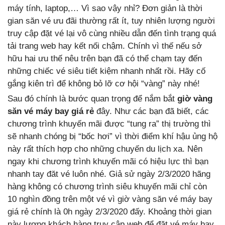
máy tính, laptop,… Vì sao vậy nhỉ? Đơn giản là thời
gian săn vé ưu đãi thường rất ít, tuy nhiên lượng người
truy cập đặt vé lại vô cùng nhiều dẫn đến tình trạng quá
tải trang web hay kết nối chậm. Chính vì thế nếu sở
hữu hai ưu thế nêu trên bạn đã có thể chạm tay đến
những chiếc vé siêu tiết kiệm nhanh nhất rồi. Hãy cố
gắng kiên trì để không bỏ lỡ cơ hội “vàng” này nhé!
Sau đó chính là bước quan trọng để nắm bắt
giờ vàng
săn vé máy bay giá rẻ
đây. Như các bạn đã biết, các
chương trình khuyến mãi được “tung ra” thị trường thì
sẽ nhanh chóng bị “bốc hơi” vì thời điểm khí hậu ủng hộ
này rất thích hợp cho những chuyến du lịch xa. Nên
ngay khi chương trình khuyến mãi có hiệu lực thì bạn
nhanh tay đăt vé luôn nhé. Giả sử ngày 2/3/2020 hãng
hàng không có chương trình siêu khuyến mãi chỉ còn
10 nghìn đồng trên một vé vì giờ vàng săn vé máy bay
giá rẻ chính là 0h ngày 2/3/2020 đấy. Khoảng thời gian
này lượng khách hàng truy cập web để đặt vé máy bay