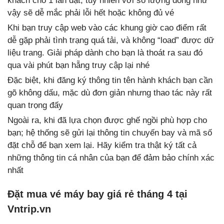
khách cho 1 lần đặt, tuy nhiên với số lượng đông như
vậy sẽ dễ mắc phải lỗi hết hoặc không đủ vé
Khi bạn truy cập web vào các khung giờ cao điểm rất
dễ gặp phải tình trạng quá tải, và không “load” được dữ
liệu trang. Giải pháp dành cho bạn là thoát ra sau đó
qua vài phút bạn hẵng truy cập lại nhé
Đặc biệt, khi đăng ký thông tin tên hành khách bạn cần
gõ không dấu, mặc dù đơn giản nhưng thao tác này rất
quan trọng đấy
Ngoài ra, khi đã lựa chọn được ghế ngồi phù hợp cho
bạn; hệ thống sẽ gửi lại thông tin chuyến bay và mã số
đặt chỗ để bạn xem lại. Hãy kiểm tra thật ký tất cả
những thông tin cá nhân của bạn để đảm bảo chính xác
nhất
Đặt mua vé máy bay giá rẻ tháng 4 tại
Vntrip.vn