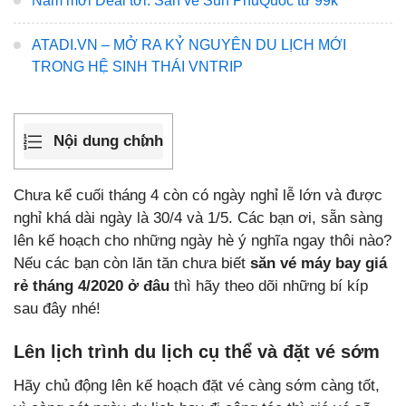
Năm mới Deal tới: Săn vé Sun PhuQuoc từ 99k
ATADI.VN – MỞ RA KỶ NGUYÊN DU LỊCH MỚI
TRONG HỆ SINH THÁI VNTRIP
Nội dung chính
Chưa kể cuối tháng 4 còn có ngày nghỉ lễ lớn và được
nghỉ khá dài ngày là 30/4 và 1/5. Các bạn ơi, sẵn sàng
lên kế hoạch cho những ngày hè ý nghĩa ngay thôi nào?
Nếu các bạn còn lăn tăn chưa biết
săn vé máy bay giá
rẻ tháng 4/2020 ở đâu
thì hãy theo dõi những bí kíp
sau đây nhé!
Lên lịch trình du lịch cụ thể và đặt vé sớm
Hãy chủ động lên kế hoạch đặt vé càng sớm càng tốt,