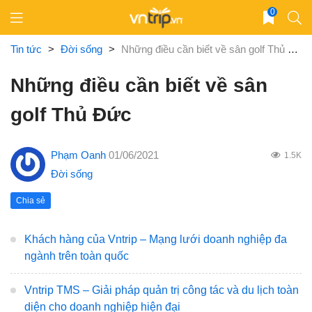
Skip
0
to
content
Tin tức
>
Đời sống
>
Những điều cần biết về sân golf Thủ Đức
Những điều cần biết về sân
golf Thủ Đức
Phạm Oanh
01/06/2021
1.5K
Đời sống
Chia sẻ
Khách hàng của Vntrip – Mạng lưới doanh nghiệp đa
ngành trên toàn quốc
Vntrip TMS – Giải pháp quản trị công tác và du lịch toàn
diện cho doanh nghiệp hiện đại