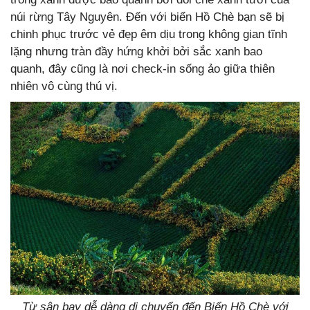
núi rừng Tây Nguyên. Đến với biển Hồ Chè bạn sẽ bị
chinh phục trước vẻ đẹp êm dịu trong không gian tĩnh
lặng nhưng tràn đầy hứng khởi bởi sắc xanh bao
quanh, đây cũng là nơi check-in sống ảo giữa thiên
nhiên vô cùng thú vị.
Từ sân bay dễ dàng di chuyển đến Biển Hồ Chè với