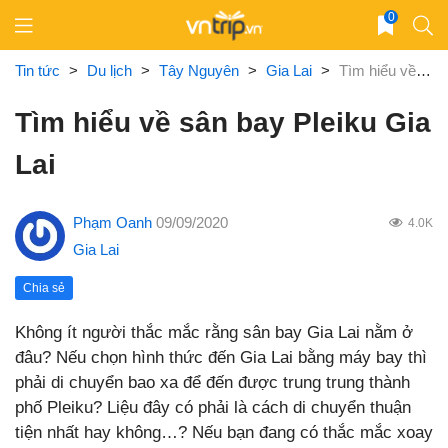
Skip
0
to
content
Tin tức
>
Du lịch
>
Tây Nguyên
>
Gia Lai
>
Tìm hiểu về sân bay Pleiku Gia Lai
Tìm hiểu về sân bay Pleiku Gia
Lai
Phạm Oanh
09/09/2020
4.0K
Gia Lai
Chia sẻ
Không ít người thắc mắc rằng sân bay Gia Lai nằm ở
đâu? Nếu chọn hình thức đến Gia Lai bằng máy bay thì
phải di chuyển bao xa để đến được trung trung thành
phố Pleiku? Liệu đây có phải là cách di chuyển thuận
tiện nhất hay không…? Nếu bạn đang có thắc mắc xoay