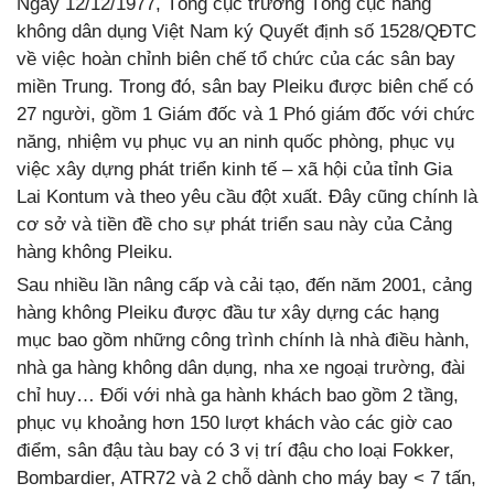
Ngày 12/12/1977, Tổng cục trưởng Tổng cục hàng
không dân dụng Việt Nam ký Quyết định số 1528/QĐTC
về việc hoàn chỉnh biên chế tổ chức của các sân bay
miền Trung. Trong đó, sân bay Pleiku được biên chế có
27 người, gồm 1 Giám đốc và 1 Phó giám đốc với chức
năng, nhiệm vụ phục vụ an ninh quốc phòng, phục vụ
việc xây dựng phát triển kinh tế – xã hội của tỉnh Gia
Lai Kontum và theo yêu cầu đột xuất. Đây cũng chính là
cơ sở và tiền đề cho sự phát triển sau này của Cảng
hàng không Pleiku.
Sau nhiều lần nâng cấp và cải tạo, đến năm 2001, cảng
hàng không Pleiku được đầu tư xây dựng các hạng
mục bao gồm những công trình chính là nhà điều hành,
nhà ga hàng không dân dụng, nha xe ngoại trường, đài
chỉ huy… Đối với nhà ga hành khách bao gồm 2 tầng,
phục vụ khoảng hơn 150 lượt khách vào các giờ cao
điểm, sân đậu tàu bay có 3 vị trí đậu cho loại Fokker,
Bombardier, ATR72 và 2 chỗ dành cho máy bay < 7 tấn,