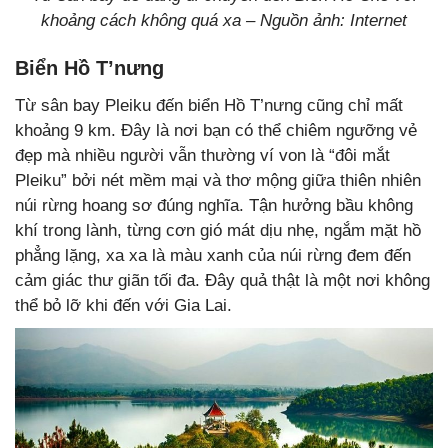
khoảng cách không quá xa – Nguồn ảnh: Internet
Biển Hồ T’nưng
Từ sân bay Pleiku đến biển Hồ T’nưng cũng chỉ mất
khoảng 9 km. Đây là nơi bạn có thể chiêm ngưỡng vẻ
đẹp mà nhiều người vẫn thường ví von là “đôi mắt
Pleiku” bởi nét mềm mại và thơ mộng giữa thiên nhiên
núi rừng hoang sơ đúng nghĩa. Tận hưởng bầu không
khí trong lành, từng cơn gió mát dịu nhẹ, ngắm mặt hồ
phẳng lặng, xa xa là màu xanh của núi rừng đem đến
cảm giác thư giãn tối đa. Đây quả thật là một nơi không
thể bỏ lỡ khi đến với Gia Lai.