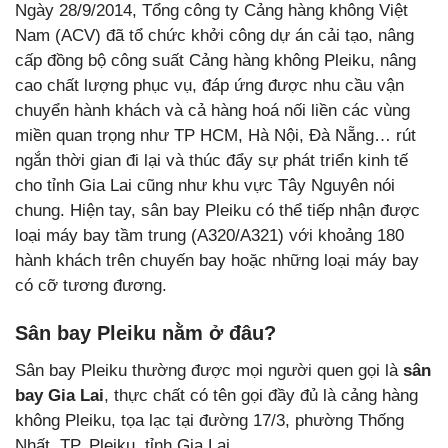
Ngày 28/9/2014, Tổng công ty Cảng hàng không Việt
Nam (ACV) đã tổ chức khởi công dự án cải tạo, nâng
cấp đồng bộ công suất Cảng hàng không Pleiku, nâng
cao chất lượng phục vụ, đáp ứng được nhu cầu vận
chuyển hành khách và cả hàng hoá nối liền các vùng
miền quan trọng như TP HCM, Hà Nội, Đà Nẵng… rút
ngắn thời gian đi lại và thúc đẩy sự phát triển kinh tế
cho tỉnh Gia Lai cũng như khu vực Tây Nguyên nói
chung. Hiện tay, sân bay Pleiku có thể tiếp nhận được
loại máy bay tầm trung (A320/A321) với khoảng 180
hành khách trên chuyến bay hoặc những loại máy bay
có cỡ tương đương.
Sân bay Pleiku nằm ở đâu?
Sân bay Pleiku thường được mọi người quen gọi là
sân
bay Gia Lai
, thực chất có tên gọi đầy đủ là cảng hàng
không Pleiku, tọa lạc tại đường 17/3, phường Thống
Nhất, TP. Pleiku, tỉnh Gia Lai.