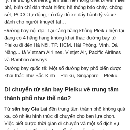
lý; hệ thống camera giám sát; hệ thống thiết bị wifi miễn
phí, biển chỉ dẫn thoát hiểm; hệ thống báo cháy, chống
sét, PCCC tự động, có đầy đủ xe đẩy hành lý và xe
dành cho người khuyết tật…
Đường bay nội địa: Tại cảng hàng không Pleiku hiện tại
đang có 4 hãng hàng không khai thác đường bay từ
Pleiku đi đến Hà Nội, TP. HCM, Hải Phòng, Vinh, Đà
Nẵng… là Vietnam Airlines, Vietjet Air, Pacific Airlines
và Bamboo Airways.
Đường bay quốc tế: Một số đường bay phổ biến được
khai thác như Bắc Kinh – Pleiku, Singapore – Pleiku.
Di chuyển từ sân bay Pleiku về trung tâm
thành phố như thế nào?
Từ
sân bay Gia Lai
đến trung tâm thành phố không quá
xa, có nhiều hình thức di chuyển cho bạn lựa chọn.
Việc biết được thời gian di chuyển và một số dịch vụ