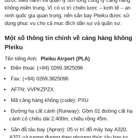
được điều hành và quản lý bởi tổng công ty cảng hàng
không miền trung. Vì có vị trí chiến lược – kinh tế – an
ninh quốc gia quan trọng, nên sân bay Pleiku được sử
dụng phục vụ cho cả mục đích dân sự và quân sự.
Một số thông tin chính về cảng hàng không
Pleiku
Tên tiếng Anh:
Pleiku Airport (PLA)
Điện thoại: (+84) 0269.3825096
Fax: (+84) 0269.3825096
AFTN: VVPKZPZX
Mã cảng hàng không (code): PXU
Đường hạ cất cánh (Runway): Gồm 01 đường cất hạ
cánh có chiều dài 2.400m, chiều rộng 45m.
Sân đỗ tàu bay (Apron): 05 vị trí đỗ máy bay A320,
A321 và tương đương theo phương thức tàu bay tự