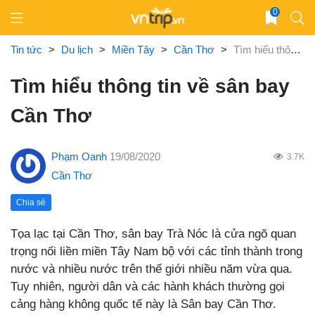
Skip
0
to
content
Tin tức
>
Du lịch
>
Miền Tây
>
Cần Thơ
>
Tìm hiểu thông tin về sân bay Cần Thơ
Tìm hiểu thông tin về sân bay
Cần Thơ
Phạm Oanh
19/08/2020
3.7K
Cần Thơ
Chia sẻ
Tọa lạc tại Cần Thơ, sân bay Trà Nóc là cửa ngõ quan
trọng nối liền miền Tây Nam bộ với các tỉnh thành trong
nước và nhiều nước trên thế giới nhiều năm vừa qua.
Tuy nhiên, người dân và các hành khách thường gọi
cảng hàng không quốc tế này là Sân bay Cần Thơ.