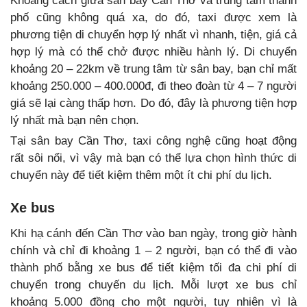
Khoảng cách giữa sân bay Cần Thơ và trung tâm thành
phố cũng không quá xa, do đó, taxi được xem là
phương tiện di chuyển hợp lý nhất vì nhanh, tiện, giá cả
hợp lý mà có thể chở được nhiều hành lý. Di chuyển
khoảng 20 – 22km về trung tâm từ sân bay, bạn chỉ mất
khoảng 250.000 – 400.000đ, đi theo đoàn từ 4 – 7 người
giá sẽ lại càng thấp hơn. Do đó, đây là phương tiện hợp
lý nhất mà bạn nên chọn.
Tại sân bay Cần Thơ, taxi công nghệ cũng hoạt động
rất sôi nổi, vì vậy mà bạn có thể lựa chọn hình thức di
chuyển này để tiết kiệm thêm một ít chi phí du lịch.
Xe bus
Khi hạ cánh đến Cần Thơ vào ban ngày, trong giờ hành
chính và chỉ đi khoảng 1 – 2 người, bạn có thể đi vào
thành phố bằng xe bus để tiết kiệm tối đa chi phí di
chuyển trong chuyến du lịch. Mỗi lượt xe bus chỉ
khoảng 5.000 đồng cho một người, tuy nhiên vì là