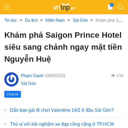
Skip
0
to
content
Tin tức
>
Du lịch
>
Miền Nam
>
Sài Gòn
>
Khám phá Saigon Prince Hotel siêu sang chảnh ngay mặt tiền Nguyễn Huệ
Khám phá Saigon Prince Hotel
siêu sang chảnh ngay mặt tiền
Nguyễn Huệ
Phạm Oanh
19/03/2018
5.0K
Sài Gòn
Chia sẻ
Dẫn bạn gái đi chơi Valentine 14/2 ở đâu Sài Gòn?
Thú vị với trải nghiệm xe đạp công cộng ở TP.HCM