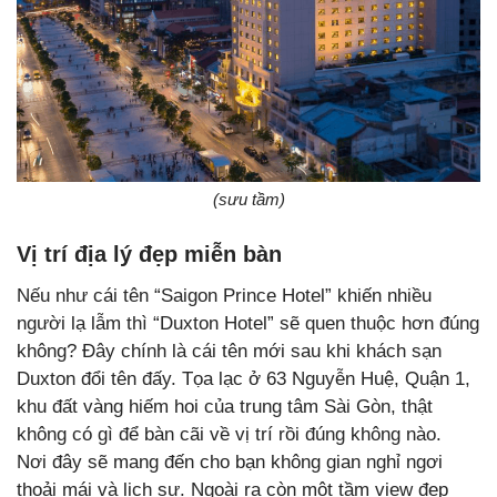
(sưu tầm)
Vị trí địa lý đẹp miễn bàn
Nếu như cái tên “Saigon Prince Hotel” khiến nhiều
người lạ lẫm thì “Duxton Hotel” sẽ quen thuộc hơn đúng
không? Đây chính là cái tên mới sau khi khách sạn
Duxton đổi tên đấy. Tọa lạc ở 63 Nguyễn Huệ, Quận 1,
khu đất vàng hiếm hoi của trung tâm Sài Gòn, thật
không có gì để bàn cãi về vị trí rồi đúng không nào.
Nơi đây sẽ mang đến cho bạn không gian nghỉ ngơi
thoải mái và lịch sự. Ngoài ra còn một tầm view đẹp