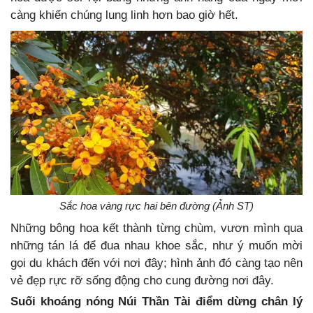
càng khiến chúng lung linh hơn bao giờ hết.
Sắc hoa vàng rực hai bên đường (Ảnh ST)
Những bông hoa kết thành từng chùm, vươn mình qua
những tán lá để đua nhau khoe sắc, như ý muốn mời
gọi du khách đến với nơi đây; hình ảnh đó càng tạo nên
vẻ đẹp rực rỡ sống động cho cung đường nơi đây.
Suối khoáng nóng Núi Thần Tài điểm dừng chân lý