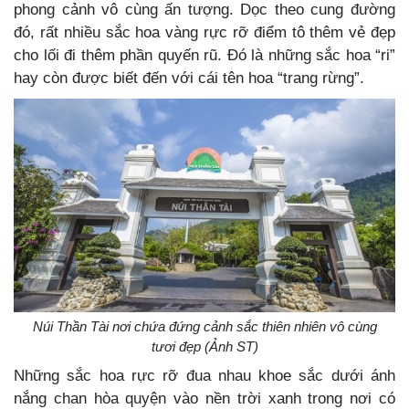
phong cảnh vô cùng ấn tượng. Dọc theo cung đường
đó, rất nhiều sắc hoa vàng rực rỡ điểm tô thêm vẻ đẹp
cho lối đi thêm phần quyến rũ. Đó là những sắc hoa “ri”
hay còn được biết đến với cái tên hoa “trang rừng”.
Núi Thần Tài nơi chứa đứng cảnh sắc thiên nhiên vô cùng
tươi đẹp (Ảnh ST)
Những sắc hoa rực rỡ đua nhau khoe sắc dưới ánh
nắng chan hòa quyện vào nền trời xanh trong nơi có