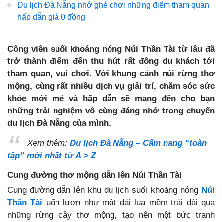
Du lịch Đà Nẵng nhớ ghé chơi những điểm tham quan
hấp dẫn giá 0 đồng
Công viên suối khoáng nóng Núi Thần Tài từ lâu đã
trở thành điểm đến thu hút rất đông du khách tới
tham quan, vui chơi. Với khung cảnh núi rừng thơ
mộng, cùng rất nhiều dịch vụ giải trí, chăm sóc sức
khỏe mới mẻ và hấp dẫn sẽ mang đến cho bạn
những trải nghiệm vô cùng đáng nhớ trong chuyến
du lịch Đà Nẵng của mình.
Xem thêm:
Du lịch Đà Nẵng – Cẩm nang “toàn
tập” mới nhất từ A > Z
Cung đường thơ mộng dẫn lên Núi Thần Tài
Cung đường dẫn lên khu du lịch suối khoáng nóng
Núi
Thần Tài
uốn lượn như một dải lụa mềm trải dài qua
những rừng cây thơ mộng, tạo nên một bức tranh