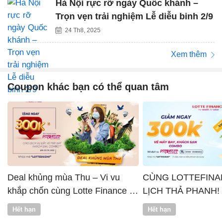
Hà Nội rực rỡ ngày Quốc khánh –
Trọn vẹn trải nghiệm Lễ diễu binh 2/9
24 Th8, 2025
Xem thêm
Coupon khác bạn có thể quan tâm
Deal khủng mùa Thu – Vi vu
CÙNG LOTTEFINA
khắp chốn cùng Lotte Finance x
LỊCH THẢ PHANH!
Vntrip
Hết hạn
Hết hạn