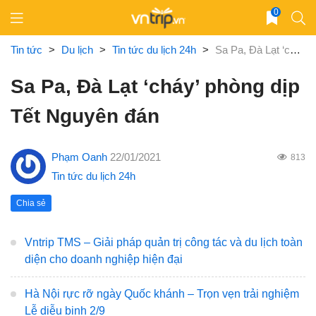
Skip
0
to
content
Tin tức
>
Du lịch
>
Tin tức du lịch 24h
>
Sa Pa, Đà Lạt ‘cháy’ phòng dịp Tết Nguyên đán
Sa Pa, Đà Lạt ‘cháy’ phòng dịp
Tết Nguyên đán
Phạm Oanh
22/01/2021
813
Tin tức du lịch 24h
Chia sẻ
Vntrip TMS – Giải pháp quản trị công tác và du lịch toàn
diện cho doanh nghiệp hiện đại
Hà Nội rực rỡ ngày Quốc khánh – Trọn vẹn trải nghiệm
Lễ diễu binh 2/9