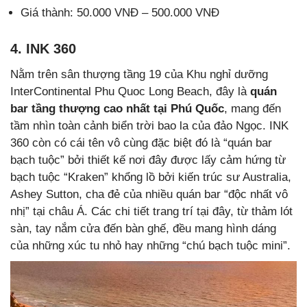
Giá thành: 50.000 VNĐ – 500.000 VNĐ
4. INK 360
Nằm trên sân thượng tầng 19 của Khu nghỉ dưỡng
InterContinental Phu Quoc Long Beach, đây là
quán
bar tầng thượng cao nhất tại Phú Quốc
, mang đến
tầm nhìn toàn cảnh biển trời bao la của đảo Ngọc. INK
360 còn có cái tên vô cùng đặc biệt đó là “quán bar
bạch tuộc” bởi thiết kế nơi đây được lấy cảm hứng từ
bạch tuộc “Kraken” khổng lồ bởi kiến trúc sư Australia,
Ashey Sutton, cha đẻ của nhiều quán bar “độc nhất vô
nhị” tại châu Á. Các chi tiết trang trí tại đây, từ thảm lót
sàn, tay nắm cửa đến bàn ghế, đều mang hình dáng
của những xúc tu nhỏ hay những “chú bạch tuộc mini”.