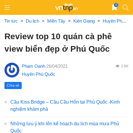
Skip
0
to
content
Tin tức
>
Du lịch
>
Miền Tây
>
Kiên Giang
>
Huyện Phú Quốc
Review top 10 quán cà phê
view biển đẹp ở Phú Quốc
Phạm Oanh
26/04/2021
2.8K
Huyện Phú Quốc
Chia sẻ
Cầu Kiss Bridge – Cầu Cầu Hôn tại Phú Quốc -Kinh
nghiệm khám phá
Những lưu ý khi lên kế hoạch du lịch mùa mưa Phú
Quốc