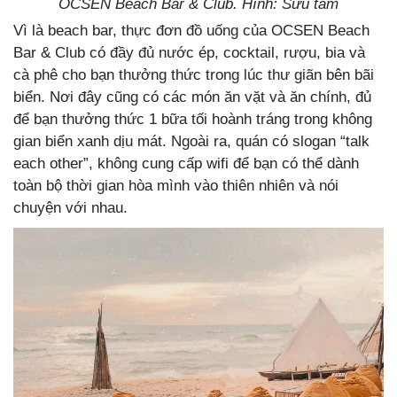
OCSEN Beach Bar & Club. Hình: Sưu tầm
Vì là beach bar, thực đơn đồ uống của OCSEN Beach
Bar & Club có đầy đủ nước ép, cocktail, rượu, bia và
cà phê cho bạn thưởng thức trong lúc thư giãn bên bãi
biển. Nơi đây cũng có các món ăn vặt và ăn chính, đủ
để bạn thưởng thức 1 bữa tối hoành tráng trong không
gian biển xanh dịu mát. Ngoài ra, quán có slogan “talk
each other”, không cung cấp wifi để bạn có thể dành
toàn bộ thời gian hòa mình vào thiên nhiên và nói
chuyện với nhau.