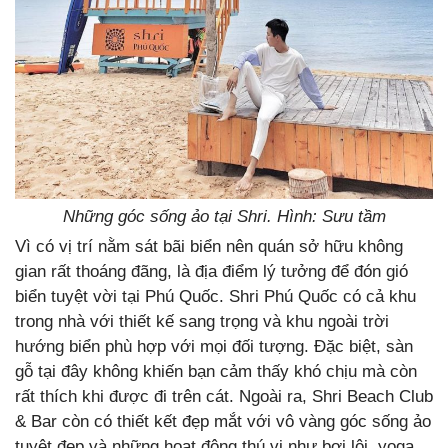
Những góc sống ảo tại Shri. Hình: Sưu tầm
Vì có vị trí nằm sát bãi biển nên quán sở hữu không
gian rất thoáng đãng, là địa điểm lý tưởng để đón gió
biển tuyệt vời tại Phú Quốc. Shri Phú Quốc có cả khu
trong nhà với thiết kế sang trọng và khu ngoài trời
hướng biển phù hợp với mọi đối tượng. Đặc biệt, sàn
gỗ tại đây không khiến bạn cảm thấy khó chịu mà còn
rất thích khi được đi trên cát. Ngoài ra, Shri Beach Club
& Bar còn có thiết kết đẹp mắt với vô vàng góc sống ảo
tuyệt đẹp và những hoạt động thú vị như bơi lội, yoga