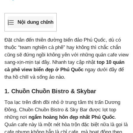
Nội dung chính
Đặt chân đến thiên đường biển đảo Phú Quốc, dù có
thuộc “team nghiện cà phê” hay không thì chắc chắn
cũng sẽ đứng ngồi không yên với những quán cafe view
sang-xịn-mịn tại đây. Nhanh tay cập nhật
top 10 quán
cà phê view biển đẹp ở Phú Quốc
ngay dưới đây để
tha hồ chill và sống ảo nào.
1. Chuồn Chuồn Bistro & Skybar
Tọa lạc trên đỉnh đồi nhỏ ở trung tâm thị trấn Dương
Đông, Chuồn Chuồn Bistro & Sky Bar được lọt top
những nơi
ngắm hoàng hôn đẹp nhất Phú Quốc
.
Quán cafe này là một nét hòa trộn đặc biệt nữa là gọi là
cafe nhưng không hẳn là chỉ cafe, mà hoạt động theo