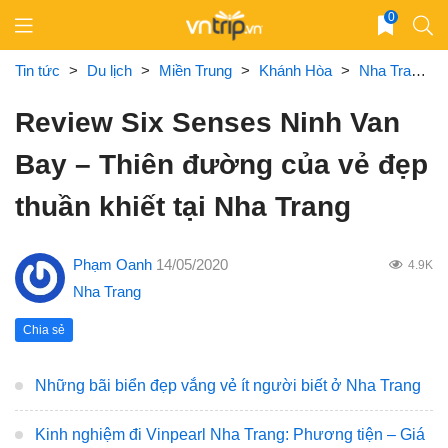
Skip
0
to
content
Tin tức
>
Du lịch
>
Miền Trung
>
Khánh Hòa
>
Nha Trang
Review Six Senses Ninh Van
Bay – Thiên đường của vẻ đẹp
thuần khiết tại Nha Trang
Phạm Oanh
14/05/2020
4.9K
Nha Trang
Chia sẻ
Những bãi biển đẹp vắng vẻ ít người biết ở Nha Trang
Kinh nghiệm đi Vinpearl Nha Trang: Phương tiện – Giá