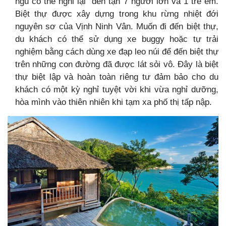
ngủ có thể nghỉ lại đến tận 7 người lớn và 1 trẻ em.
Biệt thự được xây dựng trong khu rừng nhiệt đới
nguyên sơ của Vịnh Ninh Vân. Muốn đi đến biệt thự,
du khách có thể sử dụng xe buggy hoặc tự trải
nghiệm bằng cách dùng xe đạp leo núi để đến biệt thự
trên những con đường đã được lát sỏi vô. Đây là biệt
thự biệt lập và hoàn toàn riêng tư đảm bảo cho du
khách có một kỳ nghỉ tuyệt vời khi vừa nghỉ dưỡng,
hòa mình vào thiên nhiên khi tạm xa phố thị tấp nập.