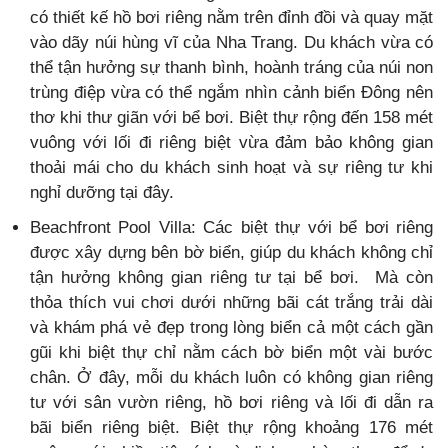
có thiết kế hồ bơi riêng nằm trên đỉnh đồi và quay mặt
vào dãy núi hùng vĩ của Nha Trang. Du khách vừa có
thể tận hưởng sự thanh bình, hoành tráng của núi non
trùng điệp vừa có thể ngắm nhìn cảnh biển Đông nên
thơ khi thư giãn với bể bơi. Biệt thự rộng đến 158 mét
vuông với lối đi riêng biệt vừa đảm bảo không gian
thoải mái cho du khách sinh hoạt và sự riêng tư khi
nghỉ dưỡng tại đây.
Beachfront Pool Villa: Các biệt thự với bể bơi riêng
được xây dựng bên bờ biển, giúp du khách không chỉ
tận hưởng không gian riêng tư tại bể bơi. Mà còn
thỏa thích vui chơi dưới những bãi cát trắng trải dài
và khám phá vẻ đẹp trong lòng biển cả một cách gần
gũi khi biệt thự chỉ nằm cách bờ biển một vài bước
chân. Ở đây, mỗi du khách luôn có không gian riêng
tư với sân vườn riêng, hồ bơi riêng và lối đi dẫn ra
bãi biển riêng biệt. Biệt thự rộng khoảng 176 mét