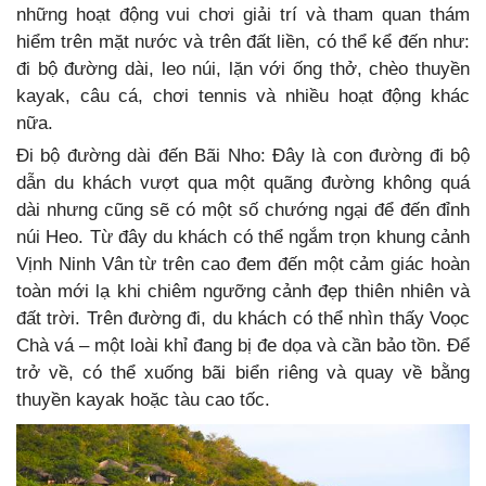
những hoạt động vui chơi giải trí và tham quan thám
hiểm trên mặt nước và trên đất liền, có thể kể đến như:
đi bộ đường dài, leo núi, lặn với ống thở, chèo thuyền
kayak, câu cá, chơi tennis và nhiều hoạt động khác
nữa.
Đi bộ đường dài đến Bãi Nho: Đây là con đường đi bộ
dẫn du khách vượt qua một quãng đường không quá
dài nhưng cũng sẽ có một số chướng ngại để đến đỉnh
núi Heo. Từ đây du khách có thể ngắm trọn khung cảnh
Vịnh Ninh Vân từ trên cao đem đến một cảm giác hoàn
toàn mới lạ khi chiêm ngưỡng cảnh đẹp thiên nhiên và
đất trời. Trên đường đi, du khách có thể nhìn thấy Voọc
Chà vá – một loài khỉ đang bị đe dọa và cần bảo tồn. Để
trở về, có thể xuống bãi biển riêng và quay về bằng
thuyền kayak hoặc tàu cao tốc.