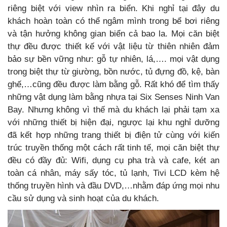
riêng biệt với view nhìn ra biển. Khi nghỉ tại đây du
khách hoàn toàn có thể ngâm mình trong bể bơi riêng
và tận hưởng không gian biển cả bao la. Mọi căn biệt
thự đều được thiết kế với vật liệu từ thiên nhiên đảm
bảo sự bền vững như: gỗ tự nhiên, lá,…. mọi vật dụng
trong biệt thự từ giường, bồn nước, tủ đựng đồ, kệ, bàn
ghế,…cũng đều được làm bằng gỗ. Rất khó để tìm thấy
những vật dụng làm bằng nhựa tại Six Senses Ninh Van
Bay. Nhưng không vì thế mà du khách lại phải tạm xa
với những thiết bị hiện đại, ngược lại khu nghỉ dưỡng
đã kết hợp những trang thiết bị điện tử cùng với kiến
trúc truyền thống một cách rất tinh tế, mọi căn biệt thự
đều có đầy đủ: Wifi, dụng cụ pha trà và cafe, két an
toàn cá nhân, máy sấy tóc, tủ lạnh, Tivi LCD kèm hệ
thống truyền hình và đầu DVD,…nhằm đáp ứng mọi nhu
cầu sử dụng và sinh hoạt của du khách.