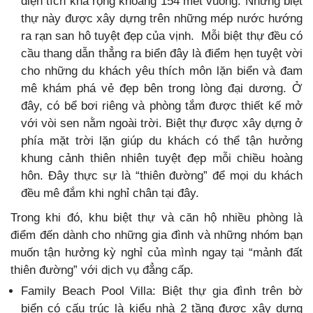
diện tích khá rộng khoảng 154 mét vuông. Những biệt
thự này được xây dựng trên những mép nước hướng
ra rạn san hô tuyệt đẹp của vịnh. Mỗi biệt thự đều có
cầu thang dẫn thẳng ra biển đây là điểm hẹn tuyệt vời
cho những du khách yêu thích môn lặn biển và đam
mê khám phá vẻ đẹp bên trong lòng đại dương. Ở
đây, có bể bơi riêng và phòng tắm được thiết kế mở
với vòi sen nằm ngoài trời. Biệt thự được xây dựng ở
phía mặt trời lặn giúp du khách có thể tận hưởng
khung cảnh thiên nhiên tuyệt đẹp mỗi chiều hoàng
hôn. Đây thực sự là “thiên đường” để mọi du khách
đều mê đắm khi nghỉ chân tại đây.
Trong khi đó, khu biệt thự và căn hộ nhiều phòng là
điểm đến dành cho những gia đình và những nhóm bạn
muốn tận hưởng kỳ nghỉ của mình ngay tại “mảnh đất
thiên đường” với dịch vụ đẳng cấp.
Family Beach Pool Villa: Biệt thự gia đình trên bờ
biển có cấu trúc là kiểu nhà 2 tầng được xây dựng