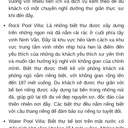
vuông với nhiều tiện ích và dịch vụ kèm theo để du
khách có một chuyến nghỉ dưỡng thư giãn thực sự
khi đến đây.
Rock Pool Villa: Là những biệt thự được xây dựng
trên những ngọn núi đá nằm rải rác ở cuối phía tây
vịnh Ninh Vân. Đây là khu vực hẻo lánh cách xa khu
vực trung tâm vịnh nhộn nhịp hứa hẹn là điểm đến
yêu thích của những du khách yêu thích sự yên tĩnh
và muốn tận hưởng kỳ nghỉ với không gian của chính
mình. Biệt thự được thiết kế với phòng khách và
phòng ngủ nằm riêng biệt, với không gian rộng lên
đến 187 mét vuông. Du khách sẽ được thư giãn với
bể bơi riêng được xây dựng tại bên trong những núi
đá, giúp giữ lại tối đa vẻ đẹp nguyên sơ, độc đáo của
thiên nhiên nơi đây. Các biệt thự đều nằm riêng biệt
với cầu thang riêng để đảm bảo sự riêng tư tuyệt đối.
Water Pool Villa: Biệt thự bể bơi trên mặt nước có