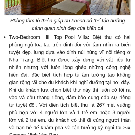
Phòng tắm lộ thiên giúp du khách có thể tận hưởng
cảnh quan xinh đẹp của biển cả
Two-Bedroom Hill Top Pool Villa: Biệt thự có hai
phòng ngủ tọa lạc trên đỉnh đồi với tầm nhìn ra biển
tuyệt đẹp. lưng dựa vào đỉnh núi hùng vĩ nổi tiếng ở
Nha Trang. Biệt thự được xây dựng với vật liệu tự
nhiên nhưng với luôn lồng ghép những công nghệ
hiện đại, đặc biệt tích hợp tủ âm tường tạo không
gian rộng rãi cho du khách khi nghỉ dưỡng tại nơi đây.
Khi du khách lựa chọn biệt thự này thì luôn có lối ra
vào và cầu thang riêng, đảm bảo cung cấp sự riêng
tư tuyệt đối. Với diện tích biệt thự là 267 mét vuông
phù hợp với 4 người lớn và 1 trẻ em hoặc 3 người
lớn và 2 trẻ em, du khách có thể đi cùng người thân
và bạn bè để khám phá và tận hưởng kỳ nghỉ tại Six