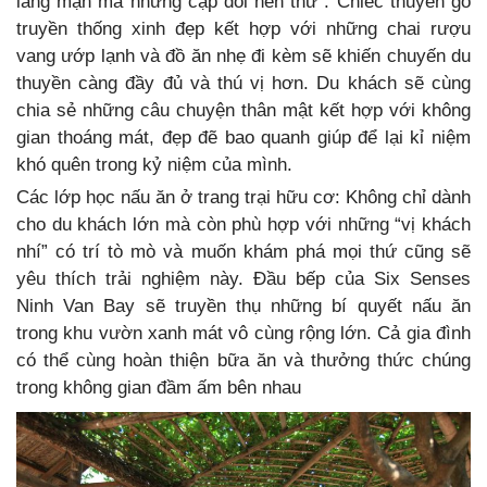
lãng mạn mà những cặp đôi nên thử . Chiếc thuyền gỗ
truyền thống xinh đẹp kết hợp với những chai rượu
vang ướp lạnh và đồ ăn nhẹ đi kèm sẽ khiến chuyến du
thuyền càng đầy đủ và thú vị hơn. Du khách sẽ cùng
chia sẻ những câu chuyện thân mật kết hợp với không
gian thoáng mát, đẹp đẽ bao quanh giúp để lại kỉ niệm
khó quên trong kỷ niệm của mình.
Các lớp học nấu ăn ở trang trại hữu cơ: Không chỉ dành
cho du khách lớn mà còn phù hợp với những “vị khách
nhí” có trí tò mò và muốn khám phá mọi thứ cũng sẽ
yêu thích trải nghiệm này. Đầu bếp của Six Senses
Ninh Van Bay sẽ truyền thụ những bí quyết nấu ăn
trong khu vườn xanh mát vô cùng rộng lớn. Cả gia đình
có thể cùng hoàn thiện bữa ăn và thưởng thức chúng
trong không gian đầm ấm bên nhau