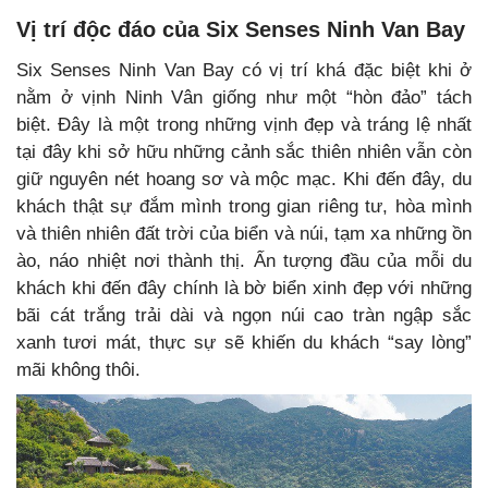
Vị trí độc đáo của Six Senses Ninh Van Bay
Six Senses Ninh Van Bay có vị trí khá đặc biệt khi ở
nằm ở vịnh Ninh Vân giống như một “hòn đảo” tách
biệt. Đây là một trong những vịnh đẹp và tráng lệ nhất
tại đây khi sở hữu những cảnh sắc thiên nhiên vẫn còn
giữ nguyên nét hoang sơ và mộc mạc. Khi đến đây, du
khách thật sự đắm mình trong gian riêng tư, hòa mình
và thiên nhiên đất trời của biển và núi, tạm xa những ồn
ào, náo nhiệt nơi thành thị. Ấn tượng đầu của mỗi du
khách khi đến đây chính là bờ biển xinh đẹp với những
bãi cát trắng trải dài và ngọn núi cao tràn ngập sắc
xanh tươi mát, thực sự sẽ khiến du khách “say lòng”
mãi không thôi.