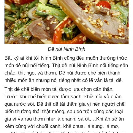
Dê núi Ninh Bình
Bất kỳ ai khi tới Ninh Bình cũng đều muốn thưởng thức
món dê núi nổi tiếng. Thịt dê núi Ninh Bình nổi tiếng săn
chắc, thịt ngọt và thơm. Dê núi được chế biến thành
nhiều món ăn nhưng nổi tiếng nhất có lẽ vẫn là tái dê.
Thịt dê chế biến món tái được lựa chọn cẩn thận.
Trước khi chế biến được làm sạch, khử mùi và chần
qua nước sôi. Để thịt dê tái thấm gia vị nên người chế
biến thường thái thật mỏng, sau đó trộn cùng các loại
gia vị và rau thơm như lá chanh, sả ớt,…Khi ăn sẽ ăn
kèm cùng với chuối xanh, khế chua, lá sung, lá mơ,