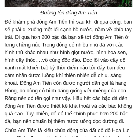
Đường lên động Am Tiên
Để khám phá động Am Tiên thì sau khi đi qua cổng, bạn
sẽ phải đi xuống một lối cạnh hồ nước, nằm về phía tay
trái. Đi qua hơn 200 bậc đá bạn sẽ tới động Am Tiên ở
lưng chừng núi. Trong động có nhiều nhũ đá với các
hình thù khác nhau như hình giọt nước, hình hoa sen,
hình cây thóc,…vô cùng độc đáo. Dọc lối vào cây cối
xanh mát khiến bất kỳ thời điểm nào tới đây bạn đều
cảm nhận được luồng khí thiên nhiên dễ chịu, sảng
khoái. Động Am Tiên còn được người dân gọi là hang
Rồng, do động có hình dáng giống với miệng của con
Rồng nên có tên gọi như vậy. Hầu hết các bậc đá đến
động Am Tiên được thiết kế khá thoải và các bậc không
quá cao. Tuy nhiên, để có thể chinh phục hơn 200 bậc
đá, bạn nên chuẩn bị thêm nước uống dọc đường đi.
Chùa Am Tiên là kiểu chùa động của đất cố đô Hoa Lư