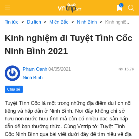
Skip
0
to
content
Tin tức
>
Du lịch
>
Miền Bắc
>
Ninh Bình
>
Kinh nghiệm đi Tuyệt Tình Cốc Ninh Bình 2021
Kinh nghiệm đi Tuyệt Tình Cốc
Ninh Bình 2021
Phạm Oanh
04/05/2021
15.7K
Ninh Bình
Chia sẻ
Tuyệt Tình Cốc là một trong những địa điểm du lịch nổi
tiếng và hấp dẫn ở Ninh Bình. Nơi đây không chỉ sở
hữu non nước hữu tình mà còn có nhiều đặc sản hấp
dẫn để bạn thưởng thức. Cùng Vntrip tới Tuyệt Tình
Cốc Ninh Bình qua bài viết dưới đây để tìm hiểu về địa