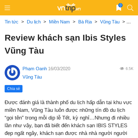
Skip
0
to
content
Tin tức
>
Du lịch
>
Miền Nam
>
Bà Rịa
>
Vũng Tàu
>
Revi
Review khách sạn Ibis Styles
Vũng Tàu
Phạm Oanh
16/03/2020
6.5K
Vũng Tàu
Chia sẻ
Được đánh giá là thành phố du lịch hấp dẫn tại khu vực
miền Nam, Vũng Tàu luôn được những tín đồ du lịch
“gọi tên” trong mỗi dịp lễ Tết, kỳ nghỉ…Nhưng đi nhiều
lần như vậy, bạn đã biết đến khách sạn IBIS STYLES
đẹp ngất ngây, khách sạn được nhà nhà người người