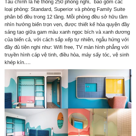
Tàu chính là hệ thống 250 phòng nghỉ, bao gồm các
loại phòng: Standard, Superior và phòng Family Suite
phân bố đều trong 12 tầng. Mỗi phòng đều sở hữu tầm
nhìn hướng biển trọn vẹn, được thiết kế hòa quyện đầy
sáng tạo giữa gam màu xanh ngọc bích và xanh dương
của biển cả, với cách sắp xếp tự nhiên, ngẫu hứng với
đầy đủ tiện nghi như: Wifi free, TV màn hình phẳng với
truyền hình cáp vệ tinh, điều hòa, máy sấy tóc, vệ sinh
khép kín….