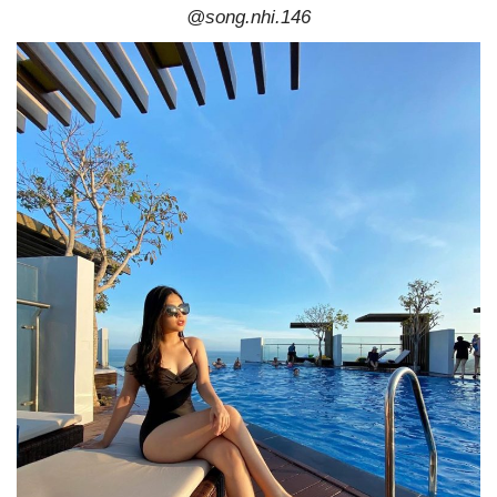
@song.nhi.146