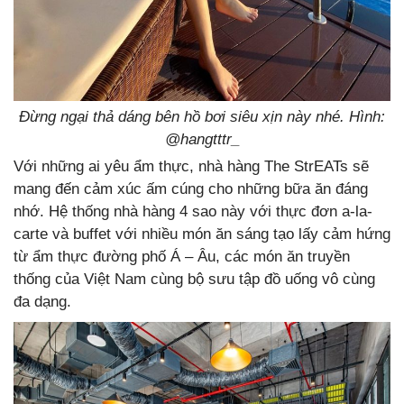
Đừng ngại thả dáng bên hồ bơi siêu xịn này nhé. Hình:
@hangtttr_
Với những ai yêu ẩm thực, nhà hàng The StrEATs sẽ
mang đến cảm xúc ấm cúng cho những bữa ăn đáng
nhớ. Hệ thống nhà hàng 4 sao này với thực đơn a-la-
carte và buffet với nhiều món ăn sáng tạo lấy cảm hứng
từ ẩm thực đường phố Á – Âu, các món ăn truyền
thống của Việt Nam cùng bộ sưu tập đồ uống vô cùng
đa dạng.