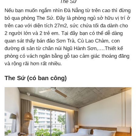
The Sứ
Nếu bạn muốn ngắm nhìn Đà Nẵng từ trên cao thì đừng
bỏ qua phòng The Sứ. Đây là phòng ngủ sở hữu vị trí ở
trên cao với diện tích 27m2, sức chứa tối đa dành cho
2 người lớn và 2 trẻ em. Tại đây bạn có thể dễ dàng
quan sát thấy bán đảo Sơn Trà, Cù Lao Chàm, con
đường di sản từ chân núi Ngũ Hành Sơn,….Thiết kế
phòng có vách ngăn bằng gỗ tạo cảm giác thoáng đãng
và rộng rãi hơn rất nhiều.
The Sứ (có ban công)