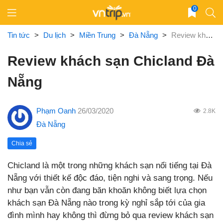
Skip
0
to
content
Tin tức
>
Du lịch
>
Miền Trung
>
Đà Nẵng
>
Review khách sạn Chicland Đà Nẵng
Review khách sạn Chicland Đà
Nẵng
Phạm Oanh
26/03/2020
2.8K
Đà Nẵng
Chia sẻ
Chicland là một trong những khách sạn nổi tiếng tại Đà
Nẵng với thiết kế độc đáo, tiện nghi và sang trọng. Nếu
như bạn vẫn còn đang băn khoăn không biết lựa chọn
khách sạn Đà Nẵng nào trong kỳ nghỉ sắp tới của gia
đình mình hay không thì đừng bỏ qua review khách sạn