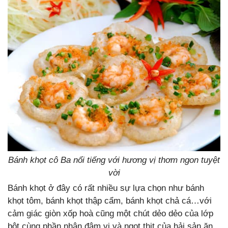
Bánh khọt cô Ba nổi tiếng với hương vị thơm ngon tuyệt
vời
Bánh khọt ở đây có rất nhiều sự lựa chọn như bánh
khọt tôm, bánh khọt thập cẩm, bánh khọt chả cá…với
cảm giác giòn xốp hoà cũng một chút dẻo dẻo của lớp
bột cùng phần nhân đậm vị và ngọt thịt của hải sản ăn