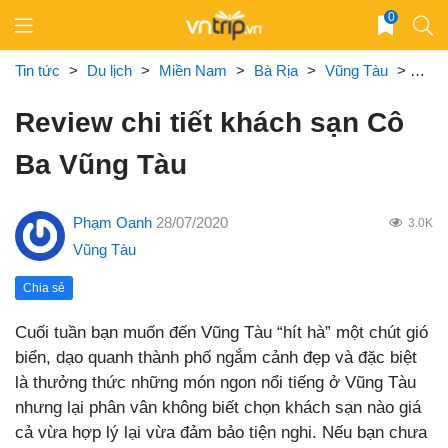
Skip
0
to
content
Tin tức
>
Du lịch
>
Miền Nam
>
Bà Rịa
>
Vũng Tàu
>
Revi
Review chi tiết khách sạn Cô
Ba Vũng Tàu
Phạm Oanh
28/07/2020
3.0K
Vũng Tàu
Chia sẻ
Cuối tuần bạn muốn đến Vũng Tàu “hít hà” một chút gió
biển, dạo quanh thành phố ngắm cảnh đẹp và đặc biệt
là thưởng thức những món ngon nổi tiếng ở Vũng Tàu
nhưng lại phân vân không biết chọn khách sạn nào giá
cả vừa hợp lý lại vừa đảm bảo tiện nghi. Nếu bạn chưa