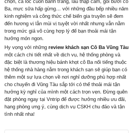
chọn, cá lóc cuốn bánh tráng, lẩu thập cẩm, gỏi bưởi cô
Ba, mực sữa hấp gừng… với những đầu bếp nhiều năm
kinh nghiệm và công thức chế biến gia truyền sẽ đem
đến hương vị lẫn mùi vị tuyệt vời nhất nhưng vẫn nằm
trong mức giá vô cùng hợp lý để bạn thoải mái tận
hưởng món ngon.
Hy vọng với những
review khách sạn Cô Ba Vũng Tàu
một cách chi tiết nhất về dịch vụ, hệ thống phòng và
đặc biệt là thương hiệu bánh khọt cô Ba nổi tiếng thuộc
hệ thống nhà hàng nằm trong khách sạn sẽ giúp bạn có
thêm một sự lựa chọn về nơi nghỉ dưỡng phù hợp nhất
cho chuyến đi Vũng Tàu sắp tới có thể thoải mái tận
hưởng kỳ nghỉ của mình một cách trọn vẹn. Đừng quên
đặt phòng ngay tại Vntrip để được hưởng nhiều ưu đãi,
hạng phòng ưng ý, cùng dịch vụ CSKH chu đáo và tận
tình nhất nha!