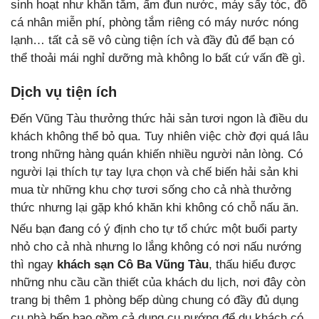
sinh hoạt như khăn tắm, ấm đun nước, máy sấy tóc, đồ
cá nhân miễn phí, phòng tắm riêng có máy nước nóng
lạnh… tất cả sẽ vô cùng tiện ích và đầy đủ để bạn có
thể thoải mái nghỉ dưỡng mà không lo bất cứ vấn đề gì.
Dịch vụ tiện ích
Đến Vũng Tàu thưởng thức hải sản tươi ngon là điều du
khách không thể bỏ qua. Tuy nhiên việc chờ đợi quá lâu
trong những hàng quán khiến nhiều người nản lòng. Có
người lại thích tự tay lựa chọn và chế biến hải sản khi
mua từ những khu chợ tươi sống cho cả nhà thưởng
thức nhưng lại gặp khó khăn khi không có chỗ nấu ăn.
Nếu bạn đang có ý định cho tự tổ chức một buổi party
nhỏ cho cả nhà nhưng lo lắng không có nơi nấu nướng
thì ngay
khách sạn Cô Ba Vũng Tàu
, thấu hiểu được
những nhu cầu cần thiết của khách du lịch, nơi đây còn
trang bị thêm 1 phòng bếp dùng chung có đầy đủ dụng
cụ nhà bếp bao gồm cả dụng cụ nướng để du khách có