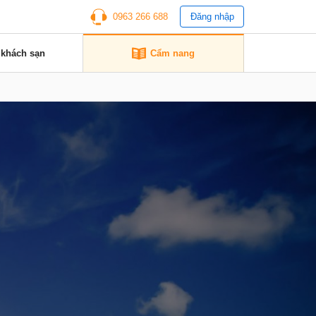
0963 266 688
Đăng nhập
 khách sạn
Cẩm nang