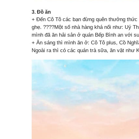
3. Đồ ăn
+ Đến Cô Tô các bạn đừng quên thưởng thức c
ghẹ. ????Một số nhà hàng khá nổi như: Uý Tha
mình đã ăn hải sản ở quán Bếp Bình an với su
+ Ăn sáng thì mình ăn ở: Cô Tô plus, Cồ Nghĩ
Ngoài ra thì có các quán trà sữa, ăn vặt như 