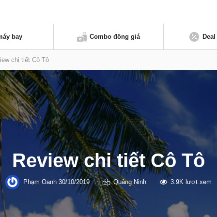
máy bay
Combo đồng giá
Deal
iew chi tiết Cô Tô
Review chi tiết Cô Tô
Phạm Oanh
30/10/2019
Quảng Ninh
3.9K lượt xem