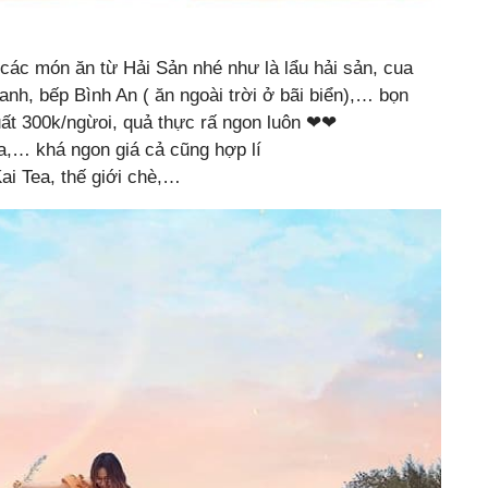
ác món ăn từ Hải Sản nhé như là lẩu hải sản, cua
nh, bếp Bình An ( ăn ngoài trời ở bãi biển),… bọn
ất 300k/ngừoi, quả thực rấ ngon luôn ❤️❤️
a,… khá ngon giá cả cũng hợp lí
Kai Tea, thế giới chè,…