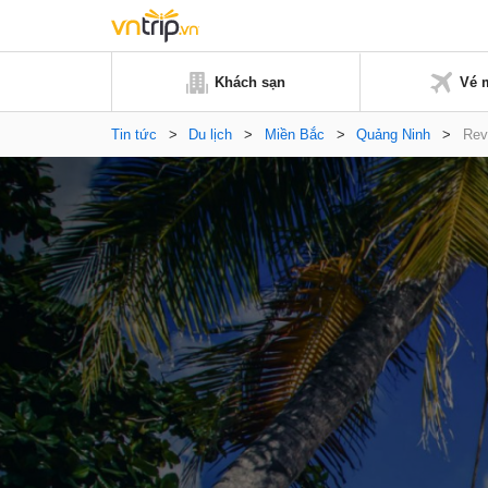
Khách sạn
Vé 
Tin tức
>
Du lịch
>
Miền Bắc
>
Quảng Ninh
>
Rev