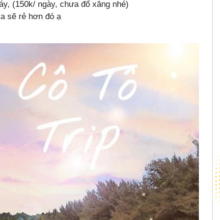
áy, (150k/ ngày, chưa đổ xăng nhé)
ra sẽ rẻ hơn đó ạ