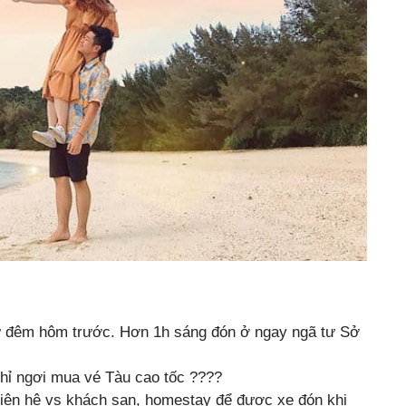
ừ đêm hôm trước. Hơn 1h sáng đón ở ngay ngã tư Sở
hỉ ngơi mua vé Tàu cao tốc ????
liên hệ vs khách sạn, homestay để được xe đón khi