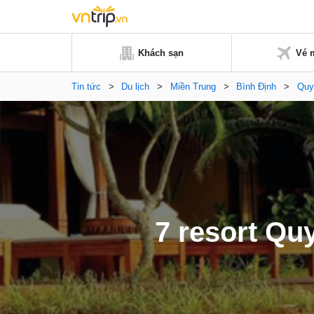
Khách sạn
Vé 
Tin tức
>
Du lịch
>
Miền Trung
>
Bình Định
>
Quy
7 resort Qu