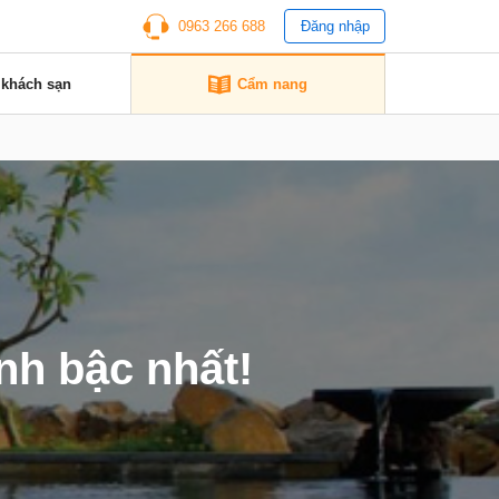
0963 266 688
Đăng nhập
 khách sạn
Cẩm nang
nh bậc nhất!