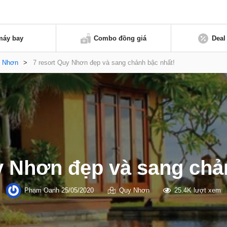
máy bay
Combo đồng giá
Deal
 Nhơn
>
7 resort Quy Nhơn đẹp và sang chảnh bậc nhất!
y Nhơn đẹp và sang chả
Phạm Oanh
25/05/2020
Quy Nhơn
25.4K lượt xem