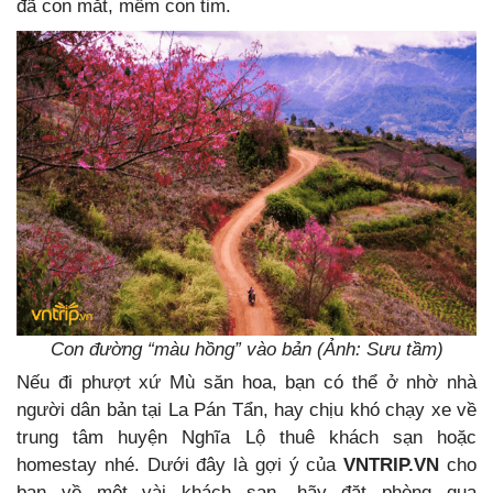
đã con mắt, mềm con tim.
Con đường “màu hồng” vào bản (Ảnh: Sưu tầm)
Nếu
đi phượt xứ Mù săn hoa, bạn có thể ở nhờ nhà
người dân bản tại La Pán Tẩn, hay chịu khó chạy xe về
trung tâm huyện Nghĩa Lộ thuê khách sạn hoặc
homestay nhé. Dưới đây là gợi ý của
VNTRIP.VN
cho
bạn về một vài khách sạn, hãy đặt phòng qua