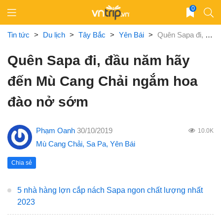
Skip
0
to
content
Tin tức
>
Du lịch
>
Tây Bắc
>
Yên Bái
>
Quên Sapa đi, đầu năm hãy đến Mù Cang Chải ngắm hoa đào nở sớm
Quên Sapa đi, đầu năm hãy
đến Mù Cang Chải ngắm hoa
đào nở sớm
Phạm Oanh
30/10/2019
10.0K
Mù Cang Chải
,
Sa Pa
,
Yên Bái
Chia sẻ
5 nhà hàng lợn cắp nách Sapa ngon chất lượng nhất
2023