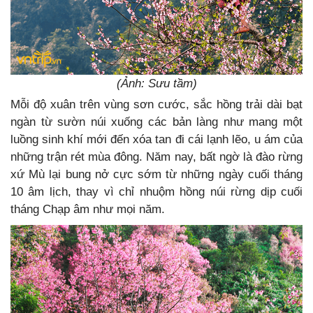
(Ảnh: Sưu tầm)
Mỗi độ xuân trên vùng sơn cước, sắc hồng trải dài bạt
ngàn từ sườn núi xuống các bản làng như mang một
luồng sinh khí mới đến xóa tan đi cái lạnh lẽo, u ám của
những trận rét mùa đông. Năm nay, bất ngờ là đào rừng
xứ Mù lại bung nở cực sớm từ những ngày cuối tháng
10 âm lịch, thay vì chỉ nhuộm hồng núi rừng dịp cuối
tháng Chạp âm như mọi năm.