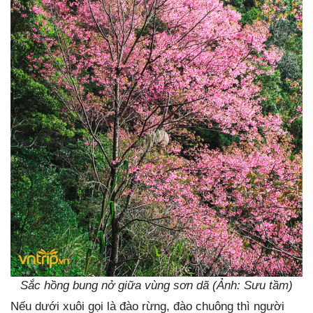
Sắc hồng bung nở giữa vùng sơn dã (Ảnh: Sưu tầm)
Nếu dưới xuôi gọi là đào rừng, đào chuông thì người