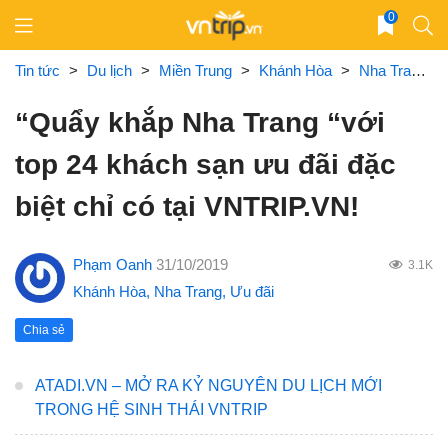
Skip
0
to
content
Tin tức
>
Du lịch
>
Miền Trung
>
Khánh Hòa
>
Nha Trang
“Quẩy khắp Nha Trang “với
top 24 khách sạn ưu đãi đặc
biệt chỉ có tại VNTRIP.VN!
Phạm Oanh
31/10/2019
3.1K
Khánh Hòa
,
Nha Trang
,
Ưu đãi
Chia sẻ
ATADI.VN – MỞ RA KỶ NGUYÊN DU LỊCH MỚI
TRONG HỆ SINH THÁI VNTRIP