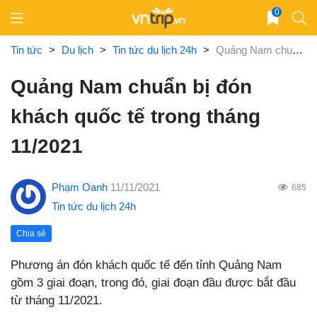
Skip
0
to
content
Tin tức
>
Du lịch
>
Tin tức du lịch 24h
>
Quảng Nam chuẩn bị đón khách quốc tế trong tháng 11/2021
Quảng Nam chuẩn bị đón
khách quốc tế trong tháng
11/2021
Phạm Oanh
11/11/2021
685
Tin tức du lịch 24h
Chia sẻ
Phương án đón khách quốc tế đến tỉnh Quảng Nam
gồm 3 giai đoạn, trong đó, giai đoạn đầu được bắt đầu
từ tháng 11/2021.