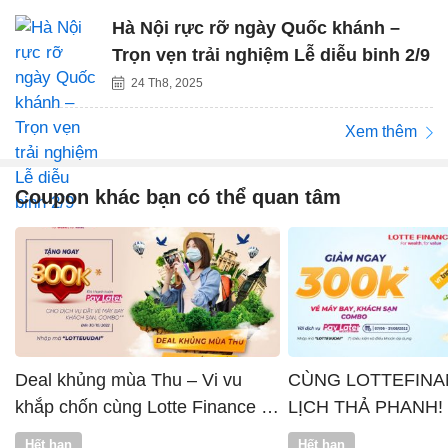
Hà Nội rực rỡ ngày Quốc khánh –
Trọn vẹn trải nghiệm Lễ diễu binh 2/9
24 Th8, 2025
Xem thêm
Coupon khác bạn có thể quan tâm
Deal khủng mùa Thu – Vi vu
CÙNG LOTTEFINA
khắp chốn cùng Lotte Finance x
LỊCH THẢ PHANH!
Vntrip
Hết hạn
Hết hạn