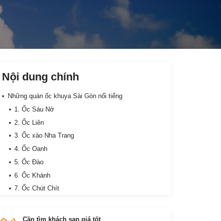
Nội dung chính
Những quán ốc khuya Sài Gòn nổi tiếng
1. Ốc Sáu Nở
2. Ốc Liên
3. Ốc xào Nha Trang
4. Ốc Oanh
5. Ốc Đào
6. Ốc Khánh
7. Ốc Chút Chít
8. Ốc nhớ Sài Gòn
9. Ốc 2B
Cần tìm khách sạn giá tốt