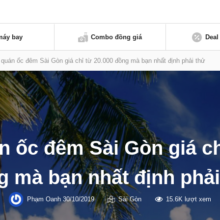
máy bay
Combo đồng giá
Deal
 quán ốc đêm Sài Gòn giá chỉ từ 20.000 đồng mà bạn nhất định phải thử
n ốc đêm Sài Gòn giá ch
g mà bạn nhất định phải
Phạm Oanh
30/10/2019
Sài Gòn
15.6K lượt xem