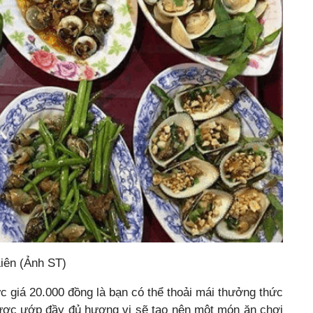
iên (Ảnh ST)
 giá 20.000 đồng là bạn có thể thoải mái thưởng thức
ược ướp đầy đủ hương vị sẽ tạo nên một món ăn chơi