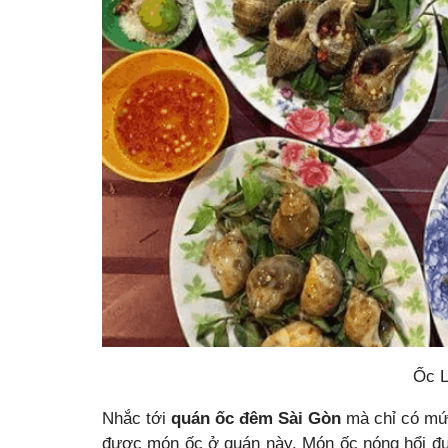
Ốc L
Nhắc tới
quán ốc đêm Sài Gòn
mà chỉ có mức
được món ốc ở quán này. Món ốc nóng hổi đ