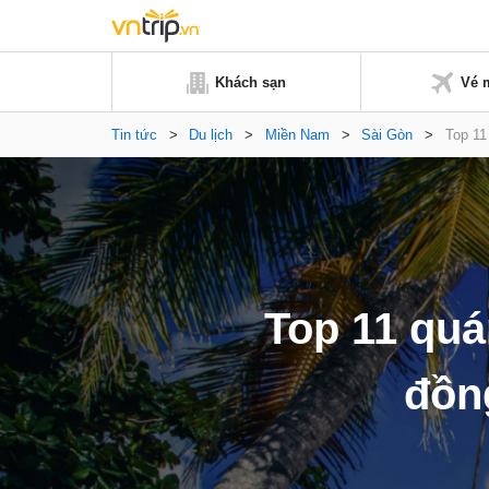
Khách sạn
Vé 
Tin tức
>
Du lịch
>
Miền Nam
>
Sài Gòn
>
Top 11
Top 11 quá
đồn