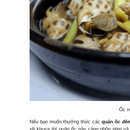
Ốc n
Nếu bạn muốn thưởng thức các
quán ốc đê
về khuya thì quán ốc này càng nhộn nhịp và