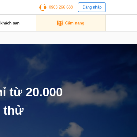
0963 266 688
Đăng nhập
 khách sạn
Cẩm nang
ỉ từ 20.000
 thử