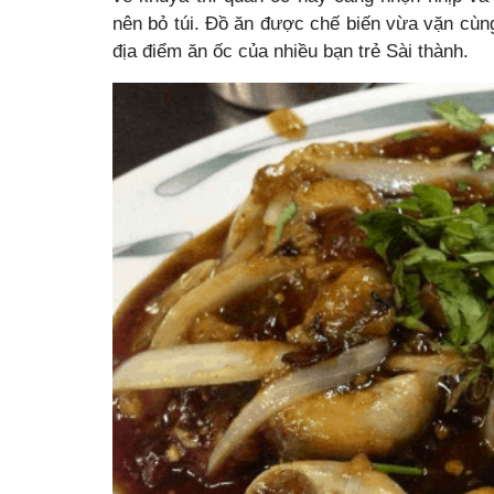
nên bỏ túi. Đồ ăn được chế biến vừa vặn cùn
địa điểm ăn ốc của nhiều bạn trẻ Sài thành.