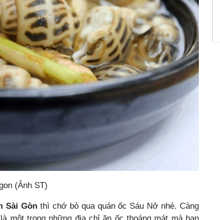
gon (Ảnh ST)
m Sài Gòn
thì chớ bỏ qua quán ốc Sáu Nở nhé. Càng
 là một trong những địa chỉ ăn ốc thoáng mát mà bạn