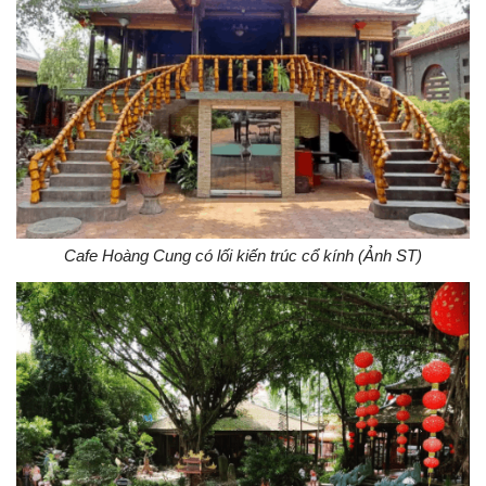
Cafe Hoàng Cung có lối kiến trúc cổ kính (Ảnh ST)