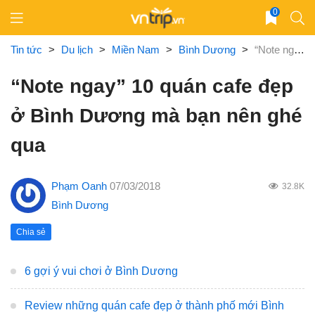
Skip
0
to
content
Tin tức
>
Du lịch
>
Miền Nam
>
Bình Dương
>
“Note ngay” 10 quán cafe đẹp ở Bình Dương mà bạn nên ghé qua
“Note ngay” 10 quán cafe đẹp
ở Bình Dương mà bạn nên ghé
qua
Phạm Oanh
07/03/2018
32.8K
Bình Dương
Chia sẻ
6 gợi ý vui chơi ở Bình Dương
Review những quán cafe đẹp ở thành phố mới Bình