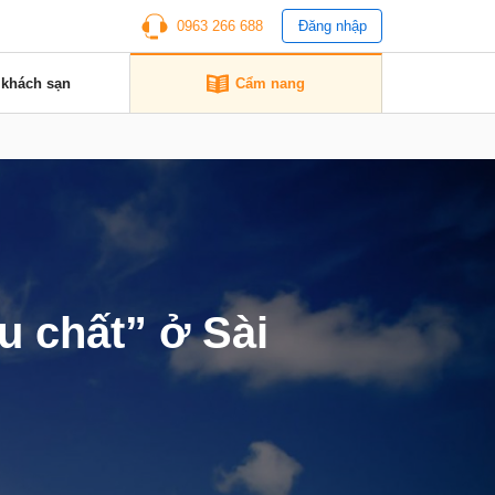
0963 266 688
Đăng nhập
 khách sạn
Cẩm nang
u chất” ở Sài