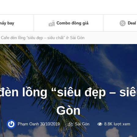
máy bay
Combo đồng giá
Deal
 Cafe đèn lồng “siêu đẹp – siêu chất” ở Sài Gòn
đèn lồng “siêu đẹp – siê
Gòn
Phạm Oanh
30/10/2019
Sài Gòn
8.8K lượt xem