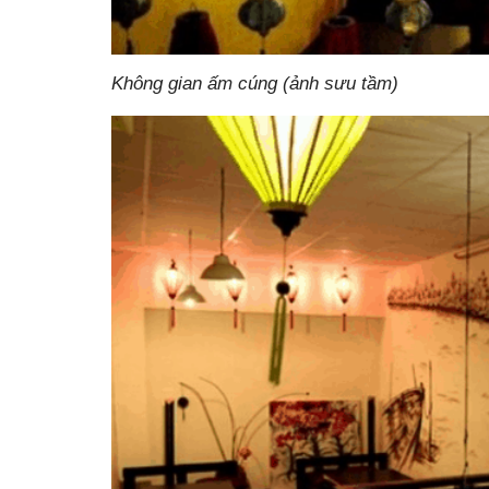
Không gian ấm cúng (ảnh sưu tầm)