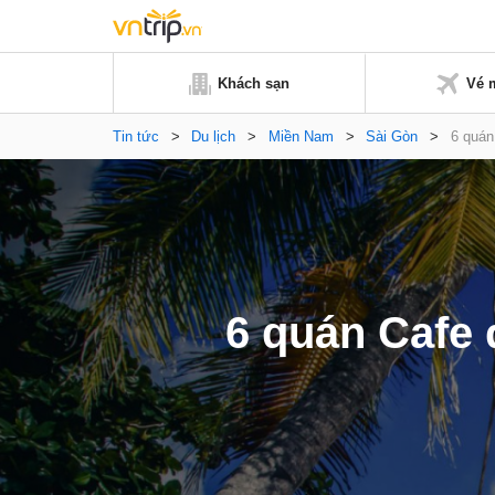
Khách sạn
Vé 
Tin tức
>
Du lịch
>
Miền Nam
>
Sài Gòn
>
6 quán
6 quán Cafe 