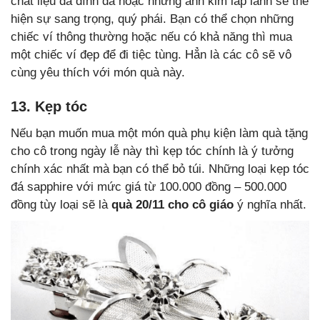
chất liệu da đính đá hoặc những ánh kim lấp lánh sẽ thể
hiện sự sang trọng, quý phái. Bạn có thể chọn những
chiếc ví thông thường hoặc nếu có khả năng thì mua
một chiếc ví đẹp để đi tiệc tùng. Hẳn là các cô sẽ vô
cùng yêu thích với món quà này.
13. Kẹp tóc
Nếu bạn muốn mua một món quà phụ kiện làm quà tặng
cho cô trong ngày lễ này thì kẹp tóc chính là ý tưởng
chính xác nhất mà bạn có thể bỏ túi. Những loại kẹp tóc
đá sapphire với mức giá từ 100.000 đồng – 500.000
đồng tùy loại sẽ là
quà 20/11 cho cô giáo
ý nghĩa nhất.