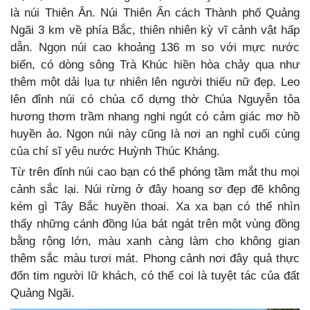
là núi Thiên Ân. Núi Thiên Ấn cách Thành phố Quảng
Ngãi 3 km về phía Bắc, thiên nhiên kỳ vĩ cảnh vật hấp
dẫn. Ngọn núi cao khoảng 136 m so với mực nước
biển, có dòng sông Trà Khúc hiền hòa chảy qua như
thêm một dải lụa tự nhiên lên người thiếu nữ đẹp. Leo
lên đỉnh núi có chùa cổ dựng thờ Chúa Nguyễn tỏa
hương thơm trầm nhang nghi ngút có cảm giác mơ hồ
huyền ảo. Ngọn núi này cũng là nơi an nghỉ cuối cùng
của chí sĩ yêu nước Huỳnh Thúc Kháng.
Từ trên đỉnh núi cao bạn có thể phóng tầm mắt thu mọi
cảnh sắc lại. Núi rừng ở đây hoang sơ đẹp đẽ không
kém gì Tây Bắc huyền thoai. Xa xa bạn có thể nhìn
thấy những cánh đồng lúa bát ngát trên một vùng đồng
bằng rộng lớn, màu xanh càng làm cho không gian
thêm sắc màu tươi mát. Phong cảnh nơi đây quả thực
đốn tim người lữ khách, có thể coi là tuyệt tác của đất
Quảng Ngãi.