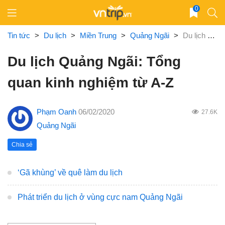
Skip
0
to
content
Tin tức
>
Du lịch
>
Miền Trung
>
Quảng Ngãi
>
Du lịch Quảng Ngãi: Tổng quan kinh nghiệm từ A-Z
Du lịch Quảng Ngãi: Tổng
quan kinh nghiệm từ A-Z
Phạm Oanh
06/02/2020
27.6K
Quảng Ngãi
Chia sẻ
‘Gã khùng’ về quê làm du lịch
Phát triển du lịch ở vùng cực nam Quảng Ngãi