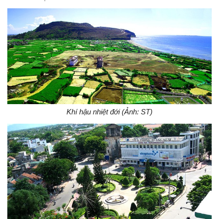
Khí hậu nhiệt đới (Ảnh: ST)