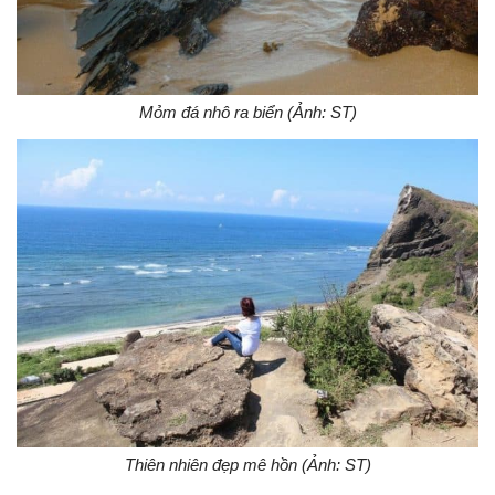
Mỏm đá nhô ra biển (Ảnh: ST)
Thiên nhiên đẹp mê hồn (Ảnh: ST)