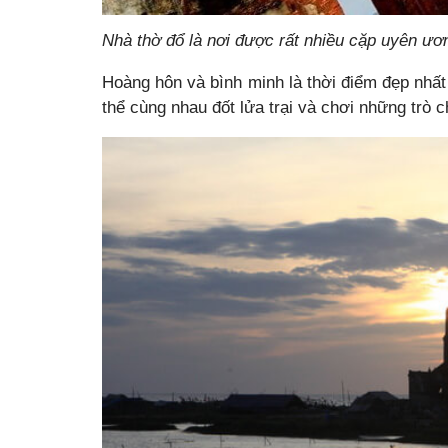
Nhà thờ đổ là nơi được rất nhiều cặp uyên ươ
Hoàng hôn và bình minh là thời điểm đẹp nhấ
thể cùng nhau đốt lửa trại và chơi những trò c