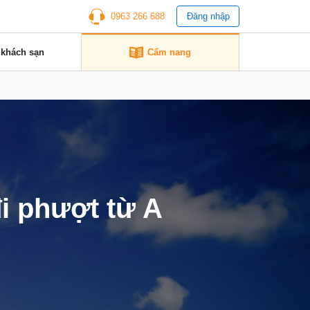
0963 266 688
Đăng nhập
 khách sạn
Cẩm nang
i phượt từ A