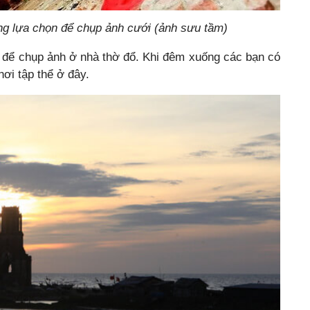
ng lựa chọn để chụp ảnh cưới (ảnh sưu tầm)
t để chụp ảnh ở nhà thờ đổ. Khi đêm xuống các bạn có
hơi tập thể ở đây.