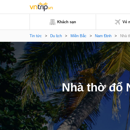
Khách sạn
Vé 
Tin tức
>
Du lịch
>
Miền Bắc
>
Nam Định
>
Nhà t
Nhà thờ đổ 