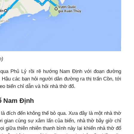
m)
 qua Phủ Lý rồi rẽ hướng Nam Định với đoạn đường
 Hậu các bạn hỏi người dân đường ra thị trấn Cồn, tới
heo biển chỉ dẫn và hỏi nhà thờ đổ.
ổ Nam Định
 là đích đến không thể bỏ qua. Xưa đây là một nhà thờ
i gian cùng sự xâm lấn của biển, nhà thờ bây giờ chỉ
rọi giữa thiên nhiên thanh bình này lại khiến nhà thờ đổ