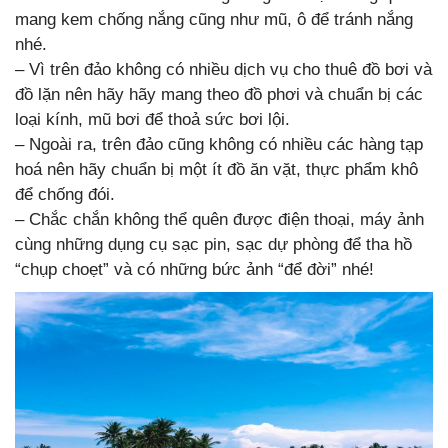
mang kem chống nắng cũng như mũ, ô để tránh nắng
nhé.
– Vì trên đảo không có nhiều dịch vụ cho thuê đồ bơi và
đồ lặn nên hãy hãy mang theo đồ phơi và chuẩn bị các
loại kính, mũ bơi để thoả sức bơi lội.
– Ngoài ra, trên đảo cũng không có nhiều các hàng tạp
hoá nên hãy chuẩn bị một ít đồ ăn vặt, thực phẩm khô
để chống đói.
– Chắc chắn không thể quên được điện thoại, máy ảnh
cùng những dụng cụ sạc pin, sạc dự phòng để tha hồ
“chụp choẹt” và có những bức ảnh “để đời” nhé!