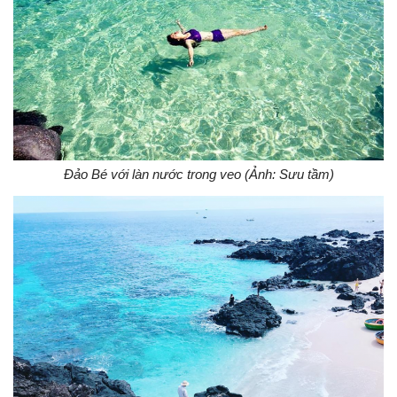
Đảo Bé với làn nước trong veo (Ảnh: Sưu tầm)