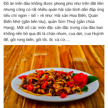
Đồ ăn trên đảo không được phong phú như trên đất liền
nhưng cũng có rất nhiều quán hải sản bình dân đáp ứng
tiêu chí ngon – bổ – rẻ như: Hải sản Hoa Biển, Quán
Biển Nhớ (gần bến tàu), quán Sơn Thuỷ (gần chùa
Hang). Một số các món đặc sản đặc trưng của đảo bạn
không nên bỏ qua đó là cháo nhum, cua dẹt, cua Huỳnh
đế, gỏi rong biển, gỏi tỏi, ốc xà cừ,…