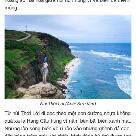
hoang sơ hài hoà giữa núi non hùng vĩ và biển cả mênh
mông.
Núi Thới Lới (Ảnh: Sưu tầm)
Từ núi Thới Lới đi dọc theo một con đường nhựa không
quá xa là Hang Câu hùng vĩ nằm bên bãi biển xanh mát.
Những làn sóng biển vỗ rì rào vào những ghềnh đá cao