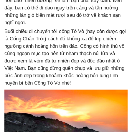
hòn đảo “thiên đường” sẽ làm bạn phải say đắm. Đến
đây, bạn có thể đi dạo ngay trên cảng và tận hưởng
những làn gió biển mát rượi sau đó trở về khách sạn
nghỉ ngơi.
Buổi chiều di chuyển tới cổng Tò Vò (hay còn được gọi
là Cổng Chân Trời) cách đó không xa để kịp chiêm
ngưỡng cảnh hoàng hôn trên đảo. Cổng có hình thù vô
cùng ngoạn mục tạo nên từ nham thạch núi lửa và
được xem là vòm đá tự nhiên đẹp và độc đáo nhất ở
Việt Nam. Bạn cũng đừng quên chụp và lưu giữ những
bức ảnh đẹp trong khoảnh khắc hoàng hôn lung linh
huyền bí bên Cổng Tò Vò nhé!