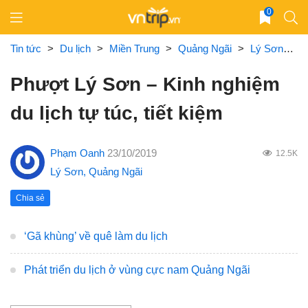
Skip
0
to
content
Tin tức
>
Du lịch
>
Miền Trung
>
Quảng Ngãi
>
Lý Sơn
>
P
Phượt Lý Sơn – Kinh nghiệm
du lịch tự túc, tiết kiệm
Phạm Oanh
23/10/2019
12.5K
Lý Sơn
,
Quảng Ngãi
Chia sẻ
‘Gã khùng’ về quê làm du lịch
Phát triển du lịch ở vùng cực nam Quảng Ngãi