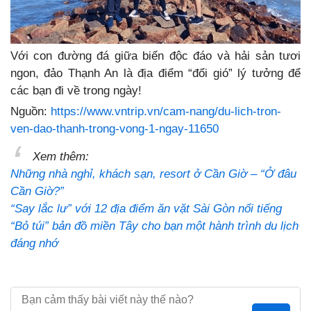
Với con đường đá giữa biển độc đáo và hải sản tươi
ngon, đảo Thạnh An là địa điểm “đổi gió” lý tưởng để
các bạn đi về trong ngày!
Nguồn:
https://www.vntrip.vn/cam-nang/du-lich-tron-
ven-dao-thanh-trong-vong-1-ngay-11650
Xem thêm:
Những nhà nghỉ, khách sạn, resort ở Cần Giờ – “Ở đâu
Cần Giờ?”
“Say lắc lư” với 12 địa điểm ăn vặt Sài Gòn nổi tiếng
“Bỏ túi” bản đồ miền Tây cho bạn một hành trình du lịch
đáng nhớ