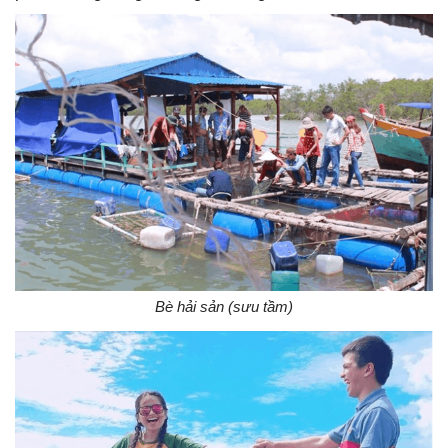
Bè hải sản (sưu tầm)