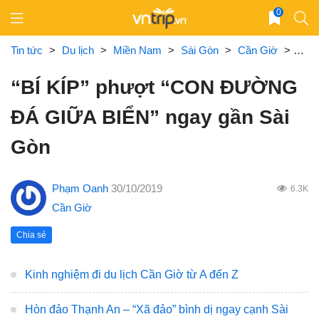
Skip
0
to
content
Tin tức
>
Du lịch
>
Miền Nam
>
Sài Gòn
>
Cần Giờ
>
“BÍ
“BÍ KÍP” phượt “CON ĐƯỜNG
ĐÁ GIỮA BIỂN” ngay gần Sài
Gòn
Phạm Oanh
30/10/2019
6.3K
Cần Giờ
Chia sẻ
Kinh nghiệm đi du lịch Cần Giờ từ A đến Z
Hòn đảo Thạnh An – “Xã đảo” bình dị ngay cạnh Sài