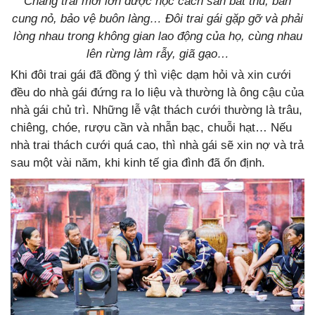
Chàng trai mới lớn được học cách săn bắt thú, bắn
cung nỏ, bảo vệ buôn làng… Đôi trai gái gặp gỡ và phải
lòng nhau trong không gian lao động của họ, cùng nhau
lên rừng làm rẫy, giã gạo…
Khi đôi trai gái đã đồng ý thì việc dạm hỏi và xin cưới
đều do nhà gái đứng ra lo liệu và thường là ông cậu của
nhà gái chủ trì. Những lễ vật thách cưới thường là trâu,
chiêng, chóe, rượu cần và nhẫn bạc, chuỗi hạt… Nếu
nhà trai thách cưới quá cao, thì nhà gái sẽ xin nợ và trả
sau một vài năm, khi kinh tế gia đình đã ổn định.