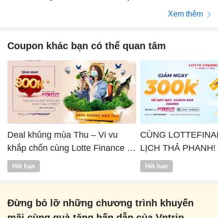
Xem thêm
Coupon khác bạn có thể quan tâm
Deal khủng mùa Thu – Vi vu
CÙNG LOTTEFINA
khắp chốn cùng Lotte Finance x
LỊCH THẢ PHANH!
Vntrip
Hết hạn
Hết hạn
Đừng bỏ lỡ những chương trình khuyến
mãi cùng quà tặng hấp dẫn của Vntrip