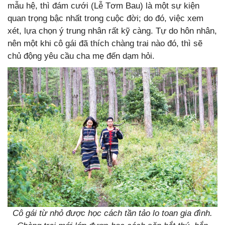
mẫu hệ, thì đám cưới (Lễ Tơm Bau) là một sự kiện
quan trọng bậc nhất trong cuộc đời; do đó, việc xem
xét, lựa chọn ý trung nhân rất kỹ càng. Tự do hôn nhân,
nên một khi cô gái đã thích chàng trai nào đó, thì sẽ
chủ động yêu cầu cha mẹ đến dạm hỏi.
Cô gái từ nhỏ được học cách tần tảo lo toan gia đình.