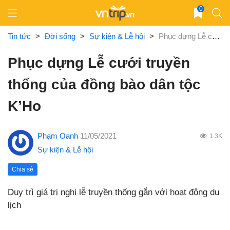
Skip
0
to
content
Tin tức
>
Đời sống
>
Sự kiện & Lễ hội
>
Phục dựng Lễ cưới truyền thống của đồng bào dân tộc K’Ho
Phục dựng Lễ cưới truyền
thống của đồng bào dân tộc
K’Ho
Phạm Oanh
11/05/2021
1.3K
Sự kiện & Lễ hội
Chia sẻ
Duy trì giá trị nghi lễ truyền thống gắn với hoạt động du
lịch