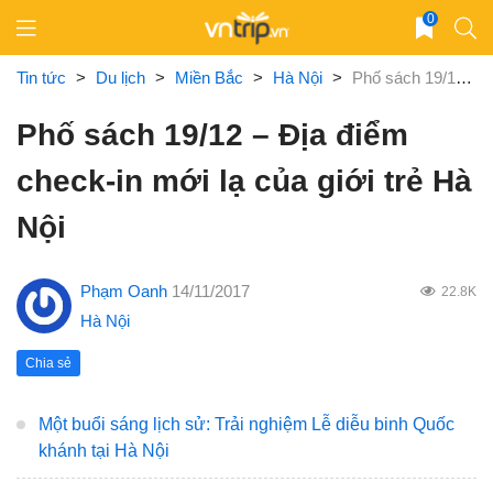
Skip
0
to
content
Tin tức
>
Du lịch
>
Miền Bắc
>
Hà Nội
>
Phố sách 19/12 – Địa điểm check-in mới lạ của giới trẻ Hà Nội
Phố sách 19/12 – Địa điểm
check-in mới lạ của giới trẻ Hà
Nội
Phạm Oanh
14/11/2017
22.8K
Hà Nội
Chia sẻ
Một buổi sáng lịch sử: Trải nghiệm Lễ diễu binh Quốc
khánh tại Hà Nội