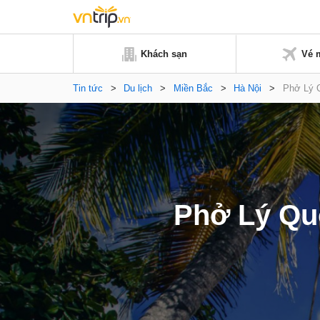
Khách sạn
Vé 
Tin tức
>
Du lịch
>
Miền Bắc
>
Hà Nội
>
Phở Lý Q
Phở Lý Qu