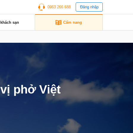
0963 266 688
Đăng nhập
 khách sạn
Cẩm nang
ị phở Việt