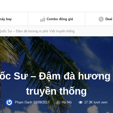
máy bay
Combo đồng giá
Deal
uốc Sư – Đậm đà hương vị phở Việt truyền thống
ốc Sư – Đậm đà hương v
truyền thống
Phạm Oanh
03/09/2017
Hà Nội
17.3K lượt xem