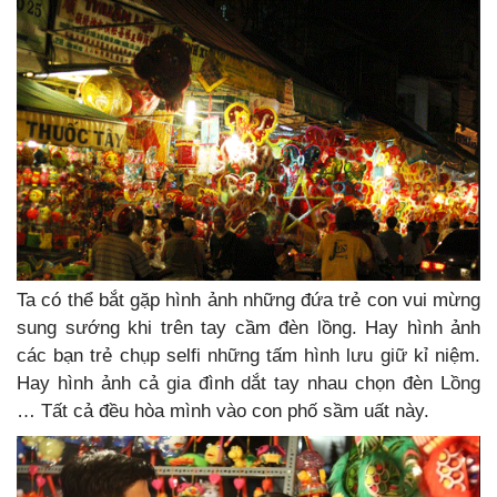
Ta có thể bắt gặp hình ảnh những đứa trẻ con vui mừng
sung sướng khi trên tay cầm đèn lồng. Hay hình ảnh
các bạn trẻ chụp selfi những tấm hình lưu giữ kỉ niệm.
Hay hình ảnh cả gia đình dắt tay nhau chọn đèn Lồng
… Tất cả đều hòa mình vào con phố sầm uất này.