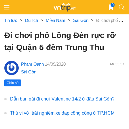
Skip
0
to
content
Tin tức
>
Du lịch
>
Miền Nam
>
Sài Gòn
>
Đi chơi phố Lồng Đèn rực rỡ tại Quận 5 đêm Trung Thu
Đi chơi phố Lồng Đèn rực rỡ
tại Quận 5 đêm Trung Thu
Phạm Oanh
14/09/2020
55.5K
Sài Gòn
Chia sẻ
Dẫn bạn gái đi chơi Valentine 14/2 ở đâu Sài Gòn?
Thú vị với trải nghiệm xe đạp công cộng ở TP.HCM