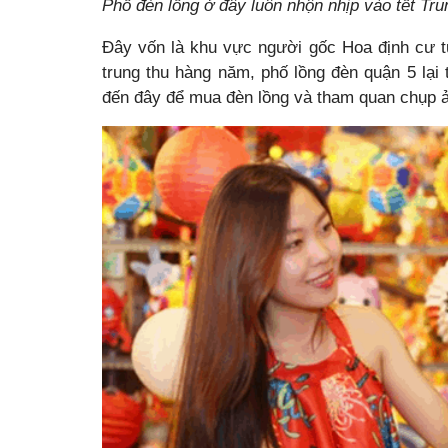
Phố đèn lồng ở đây luôn nhộn nhịp vào tết Tru
Đây vốn là khu vực người gốc Hoa định cư từ
trung thu hàng năm, phố lồng đèn quận 5 lại
đến đây để mua đèn lồng và tham quan chụp 