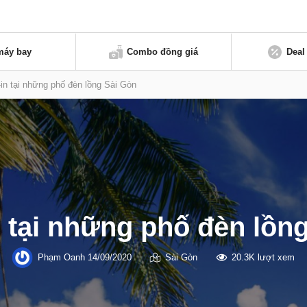
máy bay
Combo đồng giá
Deal
in tại những phố đèn lồng Sài Gòn
 tại những phố đèn lồn
Phạm Oanh
14/09/2020
Sài Gòn
20.3K lượt xem