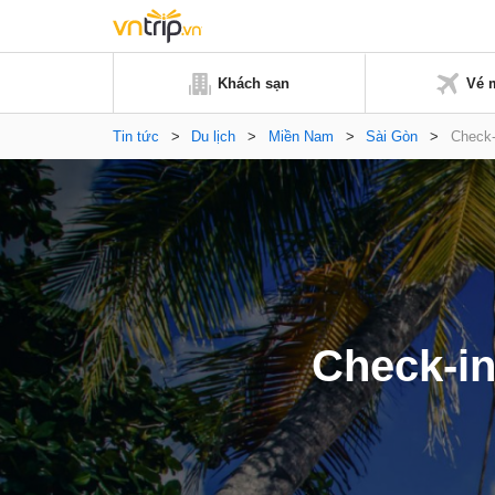
Khách sạn
Vé 
Tin tức
>
Du lịch
>
Miền Nam
>
Sài Gòn
>
Check-
Check-in