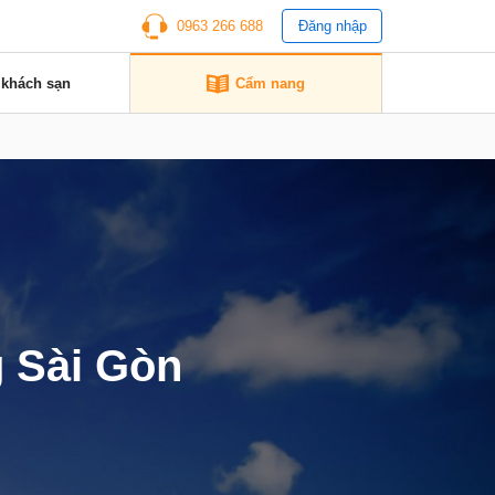
0963 266 688
Đăng nhập
 khách sạn
Cẩm nang
g Sài Gòn