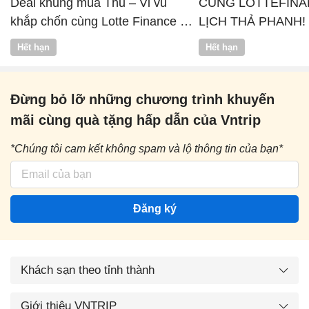
Deal khủng mùa Thu – Vi vu
CÙNG LOTTEFINA
khắp chốn cùng Lotte Finance x
LỊCH THẢ PHANH!
Vntrip
Hết hạn
Hết hạn
Đừng bỏ lỡ những chương trình khuyến
mãi cùng quà tặng hấp dẫn của Vntrip
*Chúng tôi cam kết không spam và lộ thông tin của bạn*
Đăng ký
Khách sạn theo tỉnh thành
Giới thiệu VNTRIP