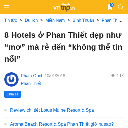
Skip
0
to
content
Tin tức
>
Du lịch
>
Miền Nam
>
Bình Thuận
>
Phan Thiết
>
8 Hotels ở Phan Thiết đẹp như
“mơ” mà rẻ đến “không thể tin
nổi”
Phạm Oanh
10/01/2018
6.1K
Phan Thiết
Chia sẻ
Review chi tiết Lotus Muine Resort & Spa
Aroma Beach Resort & Spa Phan Thiết giờ ra sao?