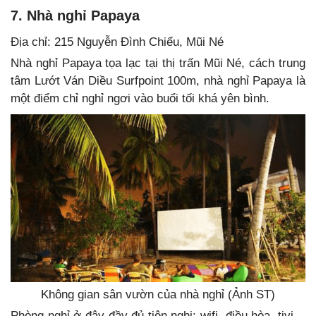
7. Nhà nghỉ Papaya
Địa chỉ: 215 Nguyễn Đình Chiểu, Mũi Né
Nhà nghỉ Papaya tọa lạc tại thị trấn Mũi Né, cách trung
tâm Lướt Ván Diều Surfpoint 100m, nhà nghỉ Papaya là
một điểm chỉ nghỉ ngơi vào buổi tối khá yên bình.
Không gian sân vườn của nhà nghỉ (Ảnh ST)
Phòng nghỉ ở đây đầy đủ tiện nghi: wifi, điều hòa, tivi…