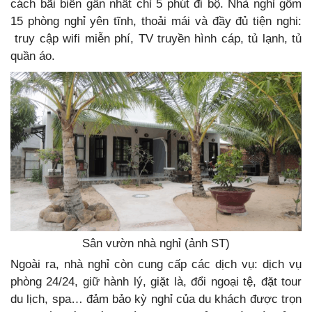
cách bãi biển gần nhất chỉ 5 phút đi bộ. Nhà nghỉ gồm
15 phòng nghỉ yên tĩnh, thoải mái và đầy đủ tiện nghi:
truy cập wifi miễn phí, TV truyền hình cáp, tủ lạnh, tủ
quần áo.
Sân vườn nhà nghỉ (ảnh ST)
Ngoài ra, nhà nghỉ còn cung cấp các dịch vụ: dịch vụ
phòng 24/24, giữ hành lý, giặt là, đổi ngoại tệ, đặt tour
du lịch, spa… đảm bảo kỳ nghỉ của du khách được trọn