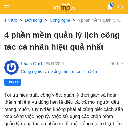
Skip
0
to
content
Tin tức
>
Đời sống
>
Công nghệ
>
4 phần mềm quản lý lịch công tác cá nhân hiệu quả nhất
4 phần mềm quản lý lịch công
tác cá nhân hiệu quả nhất
Phạm Oanh
29/11/2021
1.4K
Công nghệ
,
Đời sống
,
Tin tức du lịch 24h
Chia sẻ
Tối ưu hiệu suất công việc, quản lý thời gian và hoàn
thành nhiệm vụ đúng hạn là điều tất cả mọi người đều
mong muốn, tuy nhiên không phải ai cũng biết cách sắp
xếp công việc hợp lý. Việc sử dụng các phần mềm
quản lý công tác cá nhân sẽ là một công cụ hỗ trợ hiệu