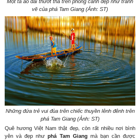
Một tà áo dài thướt tha trên phong cảnh đẹp như tranh
vẽ của phá Tam Giang (Ảnh: ST)
Những đứa trẻ vui đùa trên chiếc thuyền lênh đênh trên
phá Tam Giang (Ảnh: ST)
Quê hương Việt Nam thật đẹp, còn rất nhiều nơi bình
yên và đẹp như
phá Tam Giang
mà bạn cần được