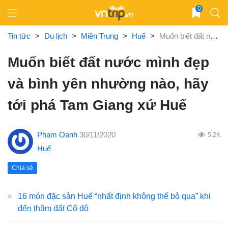
Skip
0
to
content
Tin tức
>
Du lịch
>
Miền Trung
>
Huế
>
Muốn biết đất nước mình đẹp và bình yên nhường nào, hãy tới phá Tam Giang xứ Huế
Muốn biết đất nước mình đẹp
và bình yên nhường nào, hãy
tới phá Tam Giang xứ Huế
Phạm Oanh
30/11/2020
5.2K
Huế
Chia sẻ
16 món đặc sản Huế “nhất định không thể bỏ qua” khi
đến thăm đất Cố đô