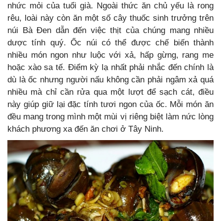
nhức mỏi của tuổi già. Ngoài thức ăn chủ yếu là rong
rêu, loài này còn ăn một số cây thuốc sinh trưởng trên
núi Bà Đen dẫn đến việc thịt của chúng mang nhiều
dược tính quý. Ốc núi có thể được chế biến thành
nhiều món ngon như luộc với xả, hấp gừng, rang me
hoặc xào sa tế. Điểm kỳ lạ nhất phải nhắc đến chính là
dù là ốc nhưng người nấu không cần phải ngâm xả quá
nhiều mà chỉ cần rửa qua một lượt để sạch cát, điều
này giúp giữ lại đặc tính tươi ngon của ốc. Mỗi món ăn
đều mang trong mình một mùi vị riêng biệt làm nức lòng
khách phương xa đến ăn chơi ở Tây Ninh.