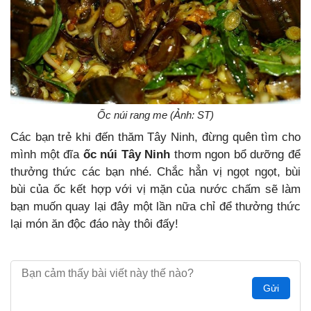
Ốc núi rang me (Ảnh: ST)
Các bạn trẻ khi đến thăm Tây Ninh, đừng quên tìm cho
mình một đĩa
ốc núi Tây Ninh
thơm ngon bổ dưỡng để
thưởng thức các bạn nhé. Chắc hẳn vị ngọt ngọt, bùi
bùi của ốc kết hợp với vị mặn của nước chấm sẽ làm
bạn muốn quay lại đây một lần nữa chỉ để thưởng thức
lại món ăn độc đáo này thôi đấy!
Gửi