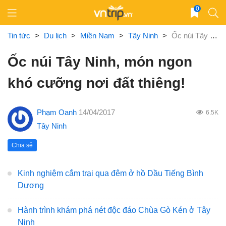
Skip
0
to
content
Tin tức
>
Du lịch
>
Miền Nam
>
Tây Ninh
>
Ốc núi Tây Ninh, món ngon khó cưỡng nơi đất thiêng!
Ốc núi Tây Ninh, món ngon
khó cưỡng nơi đất thiêng!
Phạm Oanh
14/04/2017
6.5K
Tây Ninh
Chia sẻ
Kinh nghiệm cắm trại qua đêm ở hồ Dầu Tiếng Bình
Dương
Hành trình khám phá nét độc đáo Chùa Gò Kén ở Tây
Ninh