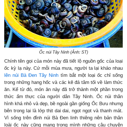
Ốc núi Tây Ninh (Ảnh: ST)
Chính tên gọi của món này đã tiết lộ nguồn gốc của loại
ốc kỳ lạ này. Cứ mỗi mùa mưa, người ta lại kháo nhau
lên núi Bà Đen Tây Ninh
tìm bắt một loại ốc chỉ sống
trong những hang hốc và các kẽ đá tâm tối về làm thức
ăn. Kể từ đó, món ăn này đã trở thành một phần trong
thức ẩm thực của người dân Tây Ninh. Ốc núi thân
hình khá nhỏ và dẹp, bề ngoài gần giống Ốc Bưu nhưng
bên trong lại là lớp thịt dai dai, ngọt ngọt và thanh mát.
Vì sống trên đỉnh núi Bà Đen linh thiêng nên bản thân
loài ốc này cũng mang trong mình những câu chuyện