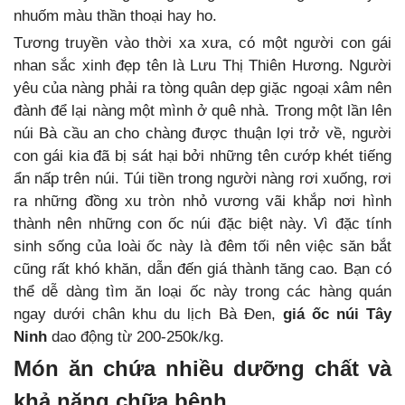
nhuốm màu thần thoại hay ho.
Tương truyền vào thời xa xưa, có một người con gái
nhan sắc xinh đẹp tên là Lưu Thị Thiên Hương. Người
yêu của nàng phải ra tòng quân dẹp giặc ngoại xâm nên
đành để lại nàng một mình ở quê nhà. Trong một lần lên
núi Bà cầu an cho chàng được thuận lợi trở về, người
con gái kia đã bị sát hại bởi những tên cướp khét tiếng
ẩn nấp trên núi. Túi tiền trong người nàng rơi xuống, rơi
ra những đồng xu tròn nhỏ vương vãi khắp nơi hình
thành nên những con ốc núi đặc biệt này. Vì đặc tính
sinh sống của loài ốc này là đêm tối nên việc săn bắt
cũng rất khó khăn, dẫn đến giá thành tăng cao. Bạn có
thể dễ dàng tìm ăn loại ốc này trong các hàng quán
ngay dưới chân khu du lịch Bà Đen,
giá ốc núi Tây
Ninh
dao động từ 200-250k/kg.
Món ăn chứa nhiều dưỡng chất và
khả năng chữa bệnh