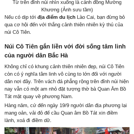
Từ trên đỉnh núi nhìn xuống là cánh đồng Mường
Khương (Ảnh sưu tầm)
Nếu có dịp tới
địa điểm du lịch
Lào Cai, bạn đừng bỏ
qua cơ hội đến với thắng cảnh thiên nhiên kỳ thú của
núi Cô Tiên.
Núi Cô Tiên gắn liền với đời sống tâm linh
của người dân Bắc Hà
Không chỉ có khung cảnh thiên nhiên đẹp, núi Cô Tiên
còn có ý nghĩa tâm linh vô cùng to lớn đối với người
dân nơi đây. Trên vách đá phẳng rộng trên đỉnh núi hiện
nay vẫn có một am nhỏ đặt tượng thờ bà Quan Âm Bồ
Tát mặt quay về phương Nam.
Hàng năm, cứ đến ngày 19/9 người dân địa phương lại
mang oản, vải đỏ để cầu Quan âm Bồ Tát xin điềm
lành, xoá đi điềm dữ.