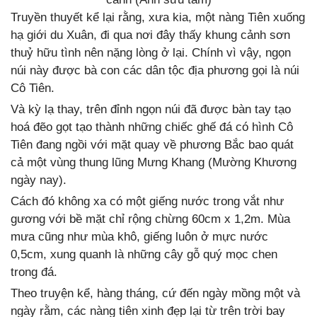
Truyền thuyết kể lại rằng, xưa kia, một nàng Tiên xuống
hạ giới du Xuân, đi qua nơi đây thấy khung cảnh sơn
thuỷ hữu tình nên nặng lòng ở lại. Chính vì vậy, ngọn
núi này được bà con các dân tộc địa phương gọi là núi
Cô Tiên.
Và kỳ lạ thay, trên đỉnh ngọn núi đã được bàn tay tạo
hoá đẽo gọt tạo thành những chiếc ghế đá có hình Cô
Tiên đang ngồi với mặt quay về phương Bắc bao quát
cả một vùng thung lũng Mưng Khang (Mường Khương
ngày nay).
Cách đó không xa có một giếng nước trong vắt như
gương với bề mặt chỉ rộng chừng 60cm x 1,2m. Mùa
mưa cũng như mùa khô, giếng luôn ở mực nước
0,5cm, xung quanh là những cây gỗ quý mọc chen
trong đá.
Theo truyện kể, hàng tháng, cứ đến ngày mồng một và
ngày rằm, các nàng tiên xinh đẹp lại từ trên trời bay