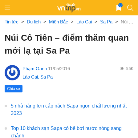
Skip
0
to
content
Tin tức
>
Du lịch
>
Miền Bắc
>
Lào Cai
>
Sa Pa
>
Núi Cô Tiên – điểm thăm quan mới lạ tại Sa Pa
Núi Cô Tiên – điểm thăm quan
mới lạ tại Sa Pa
Phạm Oanh
11/05/2016
6.5K
Lào Cai
,
Sa Pa
Chia sẻ
5 nhà hàng lợn cắp nách Sapa ngon chất lượng nhất
2023
Top 10 khách sạn Sapa có bể bơi nước nóng sang
chảnh